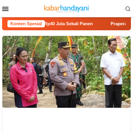
Loncat
Menu
ke
Mobile
konten
Melon Untung Rp40 Juta Sekali Panen
Konten Spesial
Praperadilan Raud