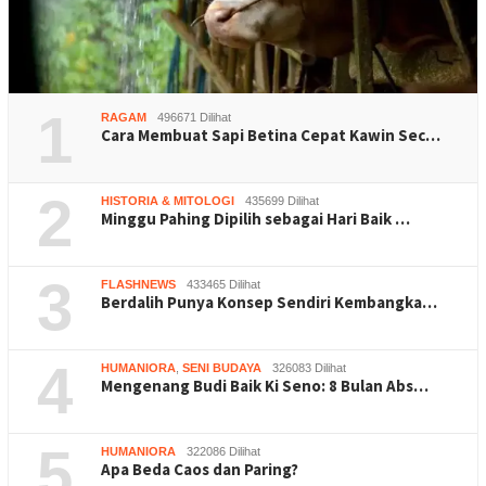
1
RAGAM
496671 Dilihat
Cara Membuat Sapi Betina Cepat Kawin Sec…
2
HISTORIA & MITOLOGI
435699 Dilihat
Minggu Pahing Dipilih sebagai Hari Baik …
3
FLASHNEWS
433465 Dilihat
Berdalih Punya Konsep Sendiri Kembangka…
4
HUMANIORA
,
SENI BUDAYA
326083 Dilihat
Mengenang Budi Baik Ki Seno: 8 Bulan Abs…
5
HUMANIORA
322086 Dilihat
Apa Beda Caos dan Paring?