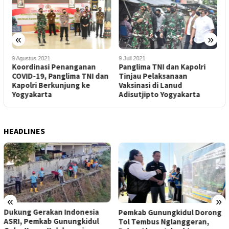
«
»
9 Agustus 2021
9 Juli 2021
2
Koordinasi Penanganan
Panglima TNI dan Kapolri
P
COVID-19, Panglima TNI dan
Tinjau Pelaksanaan
T
Kapolri Berkunjung ke
Vaksinasi di Lanud
Yogyakarta
Adisutjipto Yogyakarta
HEADLINES
«
»
Dukung Gerakan Indonesia
Pemkab Gunungkidul Dorong
ASRI, Pemkab Gunungkidul
Tol Tembus Nglanggeran,