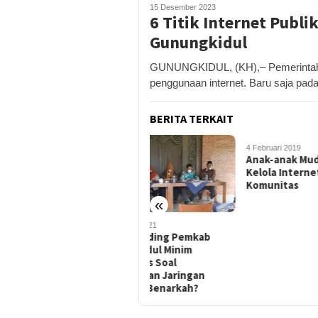
15 Desember 2023
6 Titik Internet Publi
Gunungkidul
GUNUNGKIDUL, (KH),– Pemerintah 
penggunaan internet. Baru saja pad
BERITA TERKAIT
4 Februari 2019
Anak-anak Muda Ini Gigih
Kelola Internet Berbasis
Komunitas
«
30 Oktober 2021
30 Ja
Dewan Tuding Pemkab
Atr
Gunungkidul Minim
Per
Kreativitas Soal
Baru
Penanganan Jaringan
Internet, Benarkah?