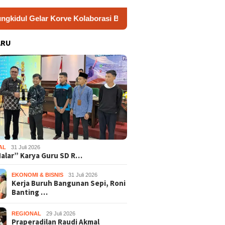
Korve Kolaborasi Bersihkan Sungai Kota Wonosari
Jamk
ARU
AL
31 Juli 2026
Nalar” Karya Guru SD R…
EKONOMI & BISNIS
31 Juli 2026
Kerja Buruh Bangunan Sepi, Roni
Banting …
REGIONAL
29 Juli 2026
Praperadilan Raudi Akmal