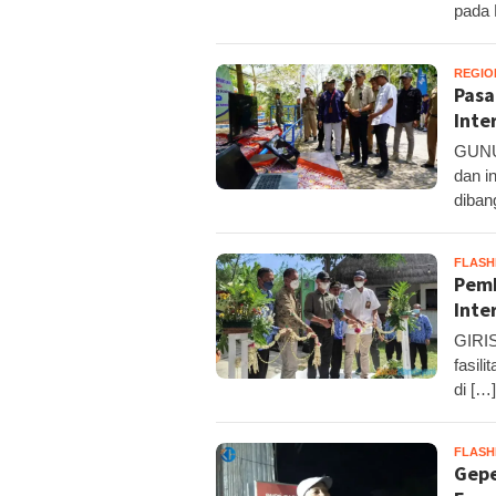
pada 
REGIO
Pasa
Inte
GUNUN
dan i
diban
FLAS
Pemk
Inte
GIRIS
fasil
di […]
FLAS
Gepe