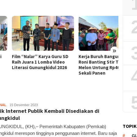
»
Praper
 “Nalar” Karya Guru SD
Kerja Buruh Bangunan Sepi,
Dikabu
 Juara 1 Lomba Video
Roni Banting Stir Tanam
Tersa
rasi Gunungkidul 2026
Melon Untung Rp40 Juta
Sekali Panen
NAL
Kandar
15 Desember 2023
tik Internet Publik Kembali Disediakan di
ngkidul
TOPIK
NGKIDUL, (KH),– Pemerintah Kabupaten (Pemkab)
gkidul merespon tingginya penggunaan internet. Baru saja
G