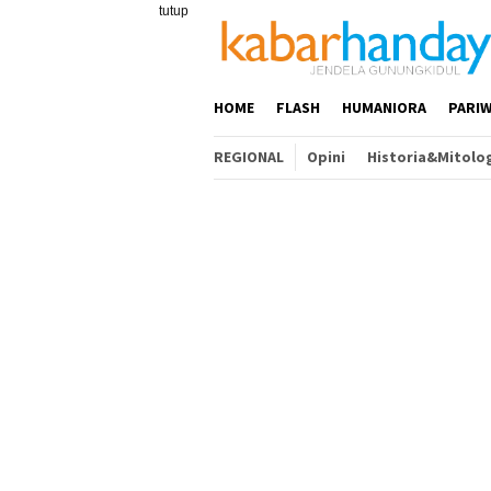
Loncat
tutup
ke
konten
HOME
FLASH
HUMANIORA
PARIW
REGIONAL
Opini
Historia&Mitolo