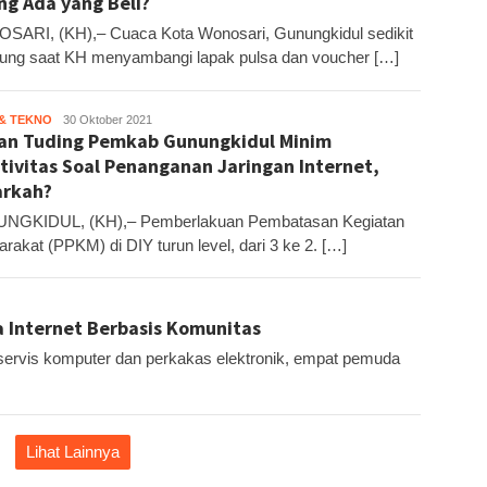
g Ada yang Beli?
ARI, (KH),– Cuaca Kota Wonosari, Gunungkidul sedikit
ng saat KH menyambangi lapak pulsa dan voucher […]
 & TEKNO
Kandar
30 Oktober 2021
n Tuding Pemkab Gunungkidul Minim
tivitas Soal Penanganan Jaringan Internet,
arkah?
NGKIDUL, (KH),– Pemberlakuan Pembatasan Kegiatan
rakat (PPKM) di DIY turun level, dari 3 ke 2. […]
a Internet Berbasis Komunitas
servis komputer dan perkakas elektronik, empat pemuda
Lihat Lainnya