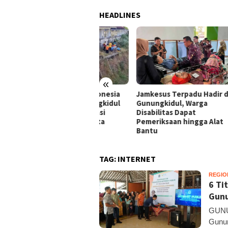
HEADLINES
«
ung Gerakan Indonesia
Jamkesus Terpadu Hadir di
Film
I, Pemkab Gunungkidul
Gunungkidul, Warga
Raih
ar Korve Kolaborasi
Disabilitas Dapat
Lite
sihkan Sungai Kota
Pemeriksaan hingga Alat
nosari
Bantu
TAG:
INTERNET
REGIO
6 Ti
Gunu
GUNU
Gunun