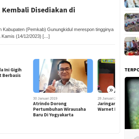
k Kembali Disediakan di
Kabupaten (Pemkab) Gunungkidul merespon tingginya
a Kamis (14/12/2023) […]
TERP
»
nuari 2019
28 Januari 2015
17 Oktober 
indo Dorong
Jaringan Error Pengusaha
Pasar da
tumbuhan Wirausaha
Warnet Merugi
di Purwos
 Di Yogyakarta
Internet