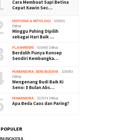
1
Cara Membuat Sapi Betina
Cepat Kawin Sec…
2
HISTORIA & MITOLOGI
435691
Dilihat
Minggu Pahing Dipilih
sebagai Hari Baik …
3
FLASHNEWS
433465 Dilihat
Berdalih Punya Konsep
adilan Raudi Akmal
Dukung Gerakan Indonesia
Jamkesu
Sendiri Kembangka…
lkan, Status
ASRI, Pemkab Gunungkidul
Gunungk
ngka Gugur
Gelar Korve Kolaborasi
Disabili
4
HUMANIORA
,
SENI BUDAYA
326083
Bersihkan Sungai Kota
Pemerik
Dilihat
Wonosari
Bantu
Mengenang Budi Baik Ki
Seno: 8 Bulan Abs…
5
HUMANIORA
322074 Dilihat
Apa Beda Caos dan Paring?
 POPULER
UNUNGKIDUL