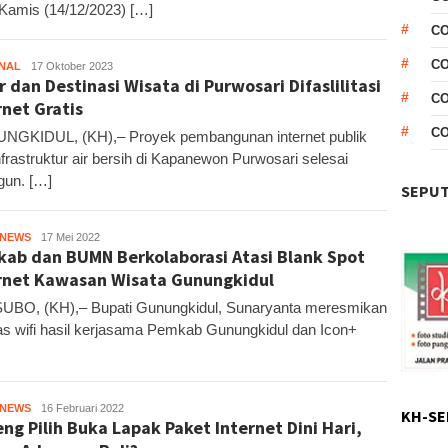
Kamis (14/12/2023) […]
CO
CO
NAL
Kandar
17 Oktober 2023
r dan Destinasi Wisata di Purwosari Difaslilitasi
C
rnet Gratis
C
GKIDUL, (KH),– Proyek pembangunan internet publik
nfrastruktur air bersih di Kapanewon Purwosari selesai
gun. […]
SEPUT
HNEWS
Kandar
17 Mei 2022
ab dan BUMN Berkolaborasi Atasi Blank Spot
rnet Kawasan Wisata Gunungkidul
UBO, (KH),– Bupati Gunungkidul, Sunaryanta meresmikan
itas wifi hasil kerjasama Pemkab Gunungkidul dan Icon+
HNEWS
Kandar
16 Februari 2022
KH-SE
ng Pilih Buka Lapak Paket Internet Dini Hari,