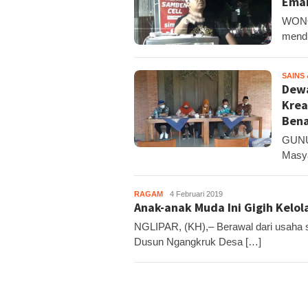
Eman
WONOS
mendu
SAINS
Dewa
Krea
Ben
GUNU
Masya
RAGAM
KH1
4 Februari 2019
Anak-anak Muda Ini Gigih Kelol
NGLIPAR, (KH),– Berawal dari usaha 
Dusun Ngangkruk Desa […]