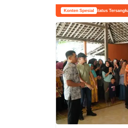
radilan Raudi Akmal Dikabulkan, Status Tersangka Gugur
Konten Spesial