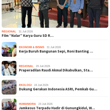
REGIONAL
31 Juli 2026
Film “Nalar” Karya Guru SD R…
EKONOMI & BISNIS
31 Juli 2026
Kerja Buruh Bangunan Sepi, Roni Banting …
REGIONAL
29 Juli 2026
Praperadilan Raudi Akmal Dikabulkan, Sta…
EKOLOGI
24 Juli 2026
Dukung Gerakan Indonesia ASRI, Pemkab Gu…
HUMANIORA
23 Juli 2026
Jamkesus Terpadu Hadir di Gunungkidul, W…