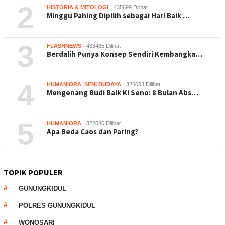
2
HISTORIA & MITOLOGI
435699 Dilihat
Minggu Pahing Dipilih sebagai Hari Baik …
3
FLASHNEWS
433465 Dilihat
Berdalih Punya Konsep Sendiri Kembangka…
4
HUMANIORA
,
SENI BUDAYA
326083 Dilihat
Mengenang Budi Baik Ki Seno: 8 Bulan Abs…
5
HUMANIORA
322086 Dilihat
Apa Beda Caos dan Paring?
TOPIK POPULER
GUNUNGKIDUL
POLRES GUNUNGKIDUL
WONOSARI