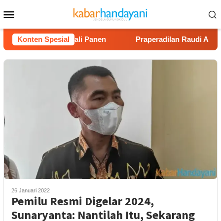
Loncat
Menu
ke
Mobile
konten
Rp40 Juta Sekali Panen
Konten Spesial
Praperadilan Raudi Akmal Dikab
26 Januari 2022
Pemilu Resmi Digelar 2024,
Sunaryanta: Nantilah Itu, Sekarang