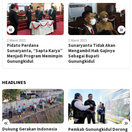
«
»
2 Maret 2021
1 Maret 2021
7
ta
Pidato Perdana
Sunaryanta Tidak Akan
E
i
Sunaryanta, “Sapta Karya”
Mengambil Hak Gajinya
K
Menjadi Program Memimpin
Sebagai Bupati
B
Gunungkidul
Gunungkidul
l
HEADLINES
«
»
Dukung Gerakan Indonesia
Pemkab Gunungkidul Dorong