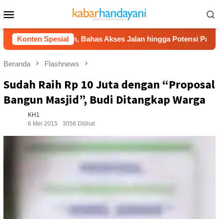
Loncat
Menu
ke
Mobile
konten
nggeran, Bahas Akses Jalan hingga Potensi Pariwisata
Konten Spesial
Beranda
Flashnews
Sudah Raih Rp 10 Juta dengan “Proposal
Bangun Masjid”, Budi Ditangkap Warga
KH1
6 Mei 2015
3056 Dilihat