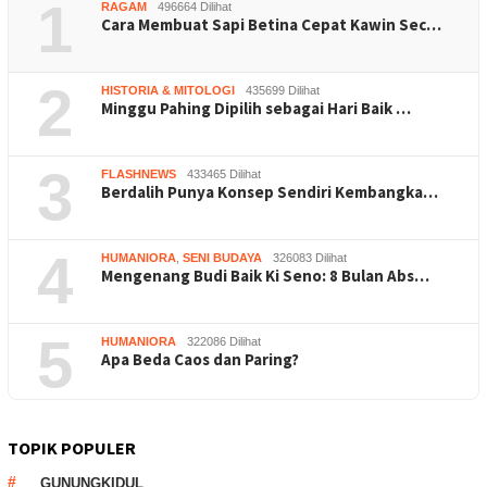
1
RAGAM
496664 Dilihat
Cara Membuat Sapi Betina Cepat Kawin Sec…
2
HISTORIA & MITOLOGI
435699 Dilihat
Minggu Pahing Dipilih sebagai Hari Baik …
3
FLASHNEWS
433465 Dilihat
Berdalih Punya Konsep Sendiri Kembangka…
4
HUMANIORA
,
SENI BUDAYA
326083 Dilihat
Mengenang Budi Baik Ki Seno: 8 Bulan Abs…
5
HUMANIORA
322086 Dilihat
Apa Beda Caos dan Paring?
TOPIK POPULER
GUNUNGKIDUL