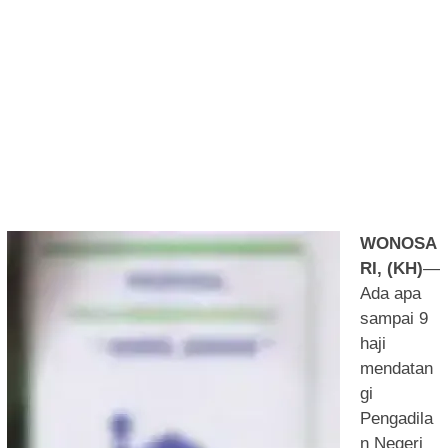
WONOSA
RI, (KH)
—
Ada apa
sampai 9
haji
mendatan
gi
Pengadila
n Negeri