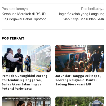
Navigasi
Pos sebelumnya
Pos berikutnya
Ketahuan Merokok di RSUD,
Ingin Sekolah yang Langsung
pos
Gaji Pegawai Bakal Dipotong
Siap Kerja, Masuklah SMK
POS TERKAIT
Pemkab Gunungkidul Dorong
Jatuh dari Tangga Dek Kapal,
Tol Tembus Nglanggeran,
Seorang Nelayan di Pantai
Bahas Akses Jalan hingga
Sadeng Dievakuasi SAR
Potensi Pariwisata