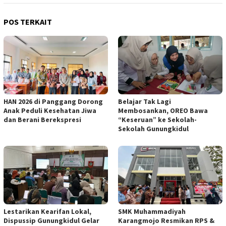
POS TERKAIT
HAN 2026 di Panggang Dorong
Belajar Tak Lagi
Anak Peduli Kesehatan Jiwa
Membosankan, OREO Bawa
dan Berani Berekspresi
“Keseruan” ke Sekolah-
Sekolah Gunungkidul
Lestarikan Kearifan Lokal,
SMK Muhammadiyah
Dispussip Gunungkidul Gelar
Karangmojo Resmikan RPS &