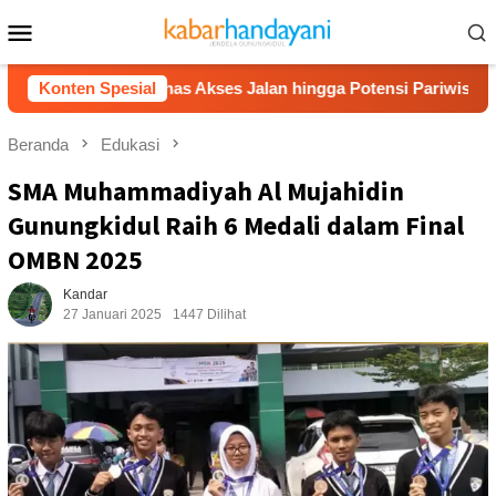
Loncat
Menu
ke
Mobile
konten
an, Bahas Akses Jalan hingga Potensi Pariwisata
Konten Spesial
Film
Beranda
Edukasi
SMA Muhammadiyah Al Mujahidin
Gunungkidul Raih 6 Medali dalam Final
OMBN 2025
Kandar
27 Januari 2025
1447 Dilihat