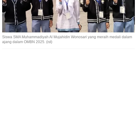
Siswa SMA Muhammadiyah Al Mujahidin Wonosari yang meraih medali dalam
ajang dalam OMBN 2025. (ist)