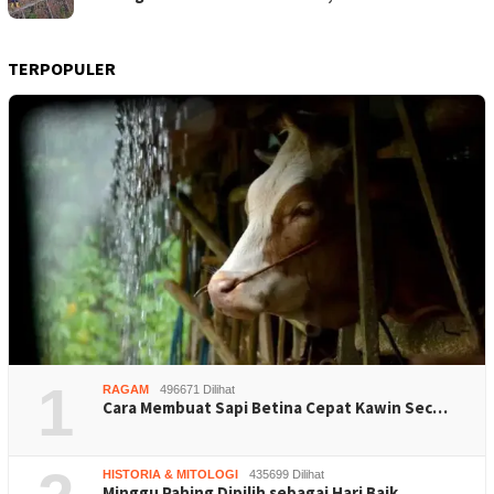
TERPOPULER
1
RAGAM
496671 Dilihat
Cara Membuat Sapi Betina Cepat Kawin Sec…
HISTORIA & MITOLOGI
435699 Dilihat
Minggu Pahing Dipilih sebagai Hari Baik …