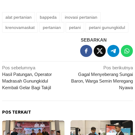
alat pertanian
bappeda
inovasi pertanian
krenovamaskat
pertanian
petani
petani gunungkidul
SEBARKAN
Navigasi
Pos sebelumnya
Pos berikutnya
Hasil Patungan, Operator
Gagal Menyeberang Sungai
pos
Madrasah Gunungkidul
Baron, Warga Semin Meregang
Kembali Gelar Bagi Takjil
Nyawa
POS TERKAIT