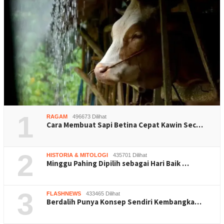
1
RAGAM
496673 Dilihat
Cara Membuat Sapi Betina Cepat Kawin Sec…
2
HISTORIA & MITOLOGI
435701 Dilihat
Minggu Pahing Dipilih sebagai Hari Baik …
3
FLASHNEWS
433465 Dilihat
Berdalih Punya Konsep Sendiri Kembangka…