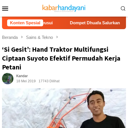
Loncat
Menu
ke
Mobile
konten
amil dan Menyusui
Konten Spesial
Dompet Dhuafa Salurkan 150 Ribu Lit
Beranda
Sains & Tekno
‘Si Gesit’: Hand Traktor Multifungsi
Ciptaan Suyoto Efektif Permudah Kerja
Petani
Kandar
18 Mei 2019
17743 Dilihat