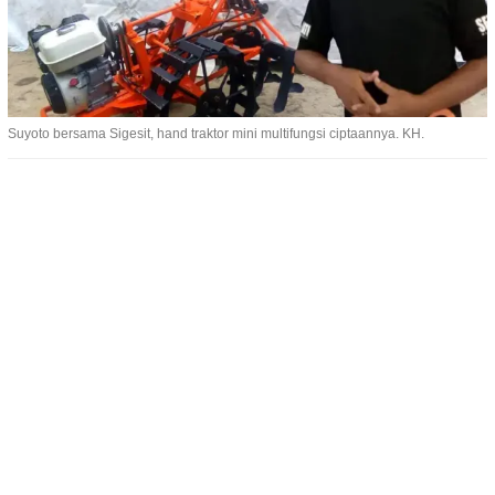
Suyoto bersama Sigesit, hand traktor mini multifungsi ciptaannya. KH.