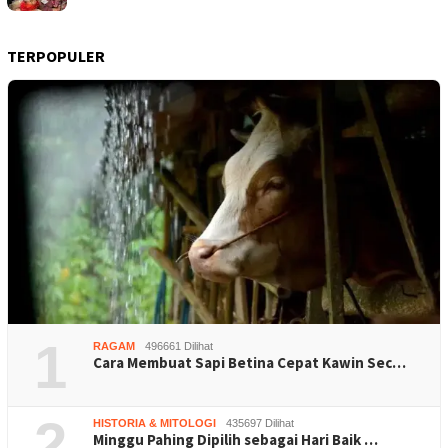
TERPOPULER
1
RAGAM
496661 Dilihat
Cara Membuat Sapi Betina Cepat Kawin Sec…
2
HISTORIA & MITOLOGI
435697 Dilihat
Minggu Pahing Dipilih sebagai Hari Baik …