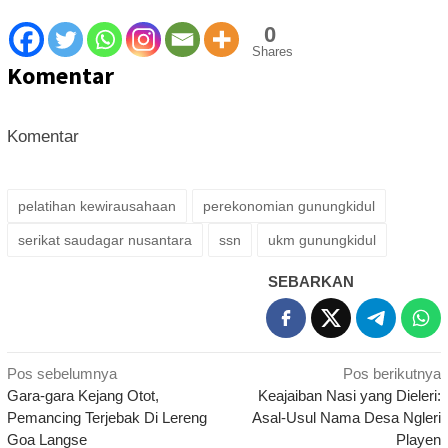
0
Shares
Komentar
Komentar
pelatihan kewirausahaan
perekonomian gunungkidul
serikat saudagar nusantara
ssn
ukm gunungkidul
SEBARKAN
Navigasi
Pos sebelumnya
Pos berikutnya
Gara-gara Kejang Otot,
Keajaiban Nasi yang Dieleri:
pos
Pemancing Terjebak Di Lereng
Asal-Usul Nama Desa Ngleri
Goa Langse
Playen