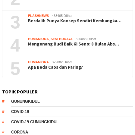
3
FLASHNEWS
433465 Dilihat
Berdalih Punya Konsep Sendiri Kembangka…
4
HUMANIORA
,
SENI BUDAYA
326083 Dilihat
Mengenang Budi Baik Ki Seno: 8 Bulan Abs…
5
HUMANIORA
322082 Dilihat
Apa Beda Caos dan Paring?
TOPIK POPULER
GUNUNGKIDUL
COVID-19
COVID-19 GUNUNGKIDUL
CORONA