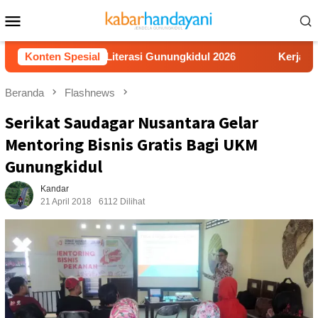
Loncat
Menu
ke
Mobile
konten
a Video Literasi Gunungkidul 2026
Konten Spesial
Kerja Buruh Banguna
Beranda
Flashnews
Serikat Saudagar Nusantara Gelar
Mentoring Bisnis Gratis Bagi UKM
Gunungkidul
Kandar
21 April 2018
6112 Dilihat