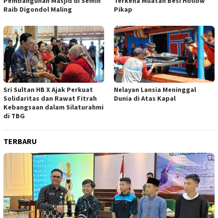
Pembangunan Masjid di Semin
Terkena Muatan Besi Hollow
Raib Digondol Maling
Pikap
Sri Sultan HB X Ajak Perkuat
Nelayan Lansia Meninggal
Solidaritas dan Rawat Fitrah
Dunia di Atas Kapal
Kebangsaan dalam Silaturahmi
di TBG
TERBARU