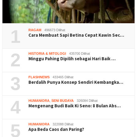
1
RAGAM
496673 Dilihat
Cara Membuat Sapi Betina Cepat Kawin Sec…
2
HISTORIA & MITOLOGI
435700 Dilihat
Minggu Pahing Dipilih sebagai Hari Baik …
3
FLASHNEWS
433465 Dilihat
Berdalih Punya Konsep Sendiri Kembangka…
4
HUMANIORA
,
SENI BUDAYA
326084 Dilihat
Mengenang Budi Baik Ki Seno: 8 Bulan Abs…
5
HUMANIORA
322088 Dilihat
Apa Beda Caos dan Paring?