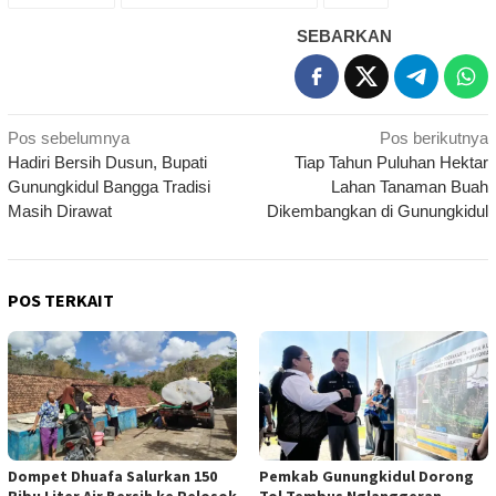
SEBARKAN
Navigasi
Pos sebelumnya
Pos berikutnya
Hadiri Bersih Dusun, Bupati
Tiap Tahun Puluhan Hektar
pos
Gunungkidul Bangga Tradisi
Lahan Tanaman Buah
Masih Dirawat
Dikembangkan di Gunungkidul
POS TERKAIT
Dompet Dhuafa Salurkan 150
Pemkab Gunungkidul Dorong
Ribu Liter Air Bersih ke Pelosok
Tol Tembus Nglanggeran,