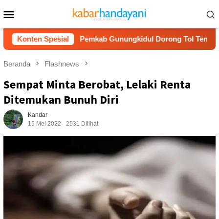
Loncat
Menu
ke
Mobile
konten
dul
Konten Spesial
Pemkab Gunungkidul Dorong Tol Tembus Nglanggera
Beranda
Flashnews
Sempat Minta Berobat, Lelaki Renta
Ditemukan Bunuh Diri
Kandar
15 Mei 2022
2531 Dilihat