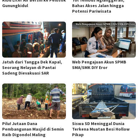
Gunungkidul
Bahas Akses Jalan hingga
Potensi Pariwisata
Jatuh dari Tangga Dek Kapal,
Web Pengajuan Akun SPMB
Seorang Nelayan di Pantai
SMA/SMK DIY Eror
Sadeng Dievakuasi SAR
Pilu! Jutaan Dana
Siswa SD Meninggal Dunia
Pembangunan Masjid di Semin
Terkena Muatan Besi Hollow
Raib Digondol Maling
Pikap