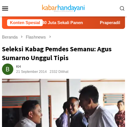
Loncat
Menu
ke
Mobile
konten
Untung Rp40 Juta Sekali Panen
Konten Spesial
Praperadilan Raudi Akma
Beranda
Flashnews
Seleksi Kabag Pemdes Semanu: Agus
Sumarno Unggul Tipis
KH
21 September 2014
2332 Dilihat