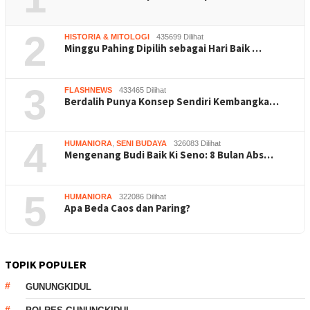
2
HISTORIA & MITOLOGI
435699 Dilihat
Minggu Pahing Dipilih sebagai Hari Baik …
3
FLASHNEWS
433465 Dilihat
Berdalih Punya Konsep Sendiri Kembangka…
4
HUMANIORA
,
SENI BUDAYA
326083 Dilihat
Mengenang Budi Baik Ki Seno: 8 Bulan Abs…
5
HUMANIORA
322086 Dilihat
Apa Beda Caos dan Paring?
TOPIK POPULER
GUNUNGKIDUL