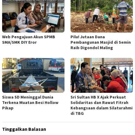
Web Pengajuan Akun SPMB
Pilu! Jutaan Dana
SMA/SMK DIY Eror
Pembangunan Masjid di Semin
Raib Digondol Maling
Siswa SD Meninggal Dunia
Sri Sultan HB X Ajak Perkuat
Terkena Muatan Besi Hollow
Solidaritas dan Rawat Fitrah
Pikap
Kebangsaan dalam Silaturahmi
di TBG
Tinggalkan Balasan