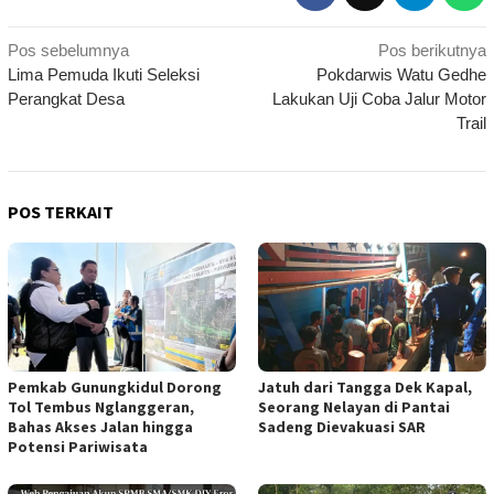
Navigasi
Pos sebelumnya
Pos berikutnya
Lima Pemuda Ikuti Seleksi
Pokdarwis Watu Gedhe
pos
Perangkat Desa
Lakukan Uji Coba Jalur Motor
Trail
POS TERKAIT
Pemkab Gunungkidul Dorong
Jatuh dari Tangga Dek Kapal,
Tol Tembus Nglanggeran,
Seorang Nelayan di Pantai
Bahas Akses Jalan hingga
Sadeng Dievakuasi SAR
Potensi Pariwisata