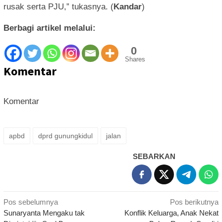
rusak serta PJU,” tukasnya. (
Kandar
)
Berbagi artikel melalui:
0
Shares
Komentar
Komentar
apbd
dprd gunungkidul
jalan
SEBARKAN
Navigasi
Pos sebelumnya
Pos berikutnya
Sunaryanta Mengaku tak
Konflik Keluarga, Anak Nekat
pos