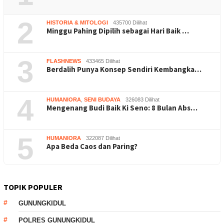
2
HISTORIA & MITOLOGI
435700 Dilihat
Minggu Pahing Dipilih sebagai Hari Baik …
3
FLASHNEWS
433465 Dilihat
Berdalih Punya Konsep Sendiri Kembangka…
4
HUMANIORA
,
SENI BUDAYA
326083 Dilihat
Mengenang Budi Baik Ki Seno: 8 Bulan Abs…
5
HUMANIORA
322087 Dilihat
Apa Beda Caos dan Paring?
TOPIK POPULER
GUNUNGKIDUL
POLRES GUNUNGKIDUL