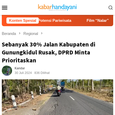
Loncat
Menu
ke
Mobile
konten
n hingga Potensi Pariwisata
Konten Spesial
Film “Nalar” Karya Guru 
Beranda
Regional
Sebanyak 30% Jalan Kabupaten di
Gunungkidul Rusak, DPRD Minta
Prioritaskan
Kandar
30 Juli 2024
836 Dilihat