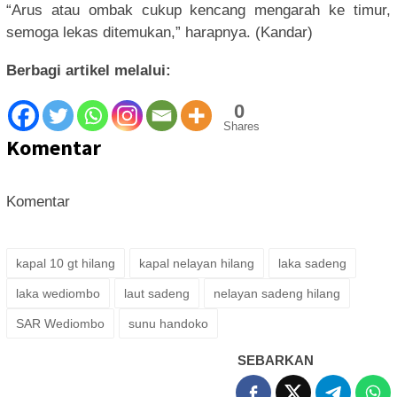
“Arus atau ombak cukup kencang mengarah ke timur,
semoga lekas ditemukan,” harapnya. (Kandar)
Berbagi artikel melalui:
0
Shares
Komentar
Komentar
kapal 10 gt hilang
kapal nelayan hilang
laka sadeng
laka wediombo
laut sadeng
nelayan sadeng hilang
SAR Wediombo
sunu handoko
SEBARKAN