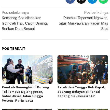
Navigasi
Pos sebelumnya
Pos berikutnya
Kemenag Sosialisasikan
Punthuk Tapansari Ngawen,
pos
Istitho’ah Haji, Calon Diminta
Situs Musyawarah Raden Mas
Berikan Data Sesuai
Said
POS TERKAIT
Pemkab Gunungkidul Dorong
Jatuh dari Tangga Dek Kapal,
Tol Tembus Nglanggeran,
Seorang Nelayan di Pantai
Bahas Akses Jalan hingga
Sadeng Dievakuasi SAR
Potensi Pariwisata