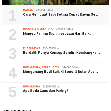
1
RAGAM
496664 Dilihat
Cara Membuat Sapi Betina Cepat Kawin Sec…
2
HISTORIA & MITOLOGI
435699 Dilihat
Minggu Pahing Dipilih sebagai Hari Baik …
3
FLASHNEWS
433465 Dilihat
Berdalih Punya Konsep Sendiri Kembangka…
4
HUMANIORA
,
SENI BUDAYA
326083 Dilihat
Mengenang Budi Baik Ki Seno: 8 Bulan Abs…
5
HUMANIORA
322086 Dilihat
Apa Beda Caos dan Paring?
TOPIK POPULER