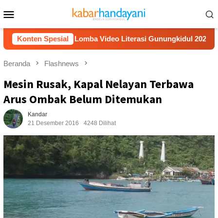
Loncat
Menu
ke
Mobile
konten
h Juara 1 Lomba Video Literasi Gunungkidul 2026
Konten Spesial
Kerja
Beranda
Flashnews
Mesin Rusak, Kapal Nelayan Terbawa
Arus Ombak Belum Ditemukan
Kandar
21 Desember 2016
4248 Dilihat