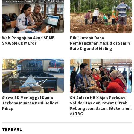
Web Pengajuan Akun SPMB
Pilu! Jutaan Dana
SMA/SMK DIY Eror
Pembangunan Masjid di Semin
Raib Digondol Maling
Siswa SD Meninggal Dunia
Sri Sultan HB X Ajak Perkuat
Terkena Muatan Besi Hollow
Solidaritas dan Rawat Fitrah
Pikap
Kebangsaan dalam Silaturahmi
di TBG
TERBARU