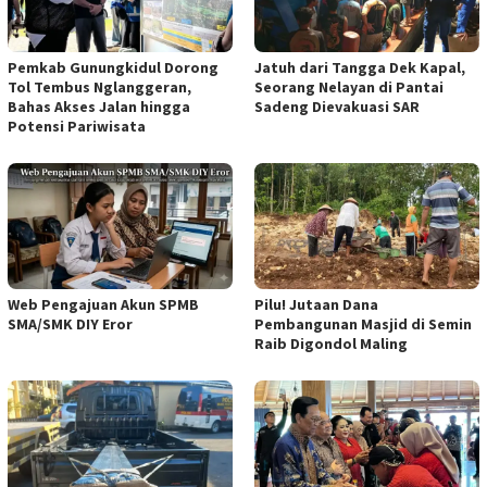
Pemkab Gunungkidul Dorong
Jatuh dari Tangga Dek Kapal,
Tol Tembus Nglanggeran,
Seorang Nelayan di Pantai
Bahas Akses Jalan hingga
Sadeng Dievakuasi SAR
Potensi Pariwisata
Web Pengajuan Akun SPMB
Pilu! Jutaan Dana
SMA/SMK DIY Eror
Pembangunan Masjid di Semin
Raib Digondol Maling