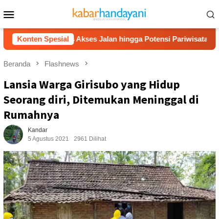
Loncat
Menu
ke
Mobile
konten
an, Bahas Akses Jalan hingga Potensi Pariwisata
Konten Spesial
Film
Beranda
Flashnews
Lansia Warga Girisubo yang Hidup
Seorang diri, Ditemukan Meninggal di
Rumahnya
Kandar
5 Agustus 2021
2961 Dilihat