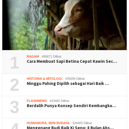
1
RAGAM
496671 Dilihat
Cara Membuat Sapi Betina Cepat Kawin Sec…
2
HISTORIA & MITOLOGI
435699 Dilihat
Minggu Pahing Dipilih sebagai Hari Baik …
3
FLASHNEWS
433465 Dilihat
Berdalih Punya Konsep Sendiri Kembangka…
HUMANIORA
,
SENI BUDAYA
326083 Dilihat
Mengenang Budi Baik Ki Seno: 8 Bulan Abs…