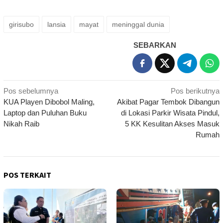
girisubo
lansia
mayat
meninggal dunia
SEBARKAN
Navigasi
Pos sebelumnya
Pos berikutnya
KUA Playen Dibobol Maling,
Akibat Pagar Tembok Dibangun
pos
Laptop dan Puluhan Buku
di Lokasi Parkir Wisata Pindul,
Nikah Raib
5 KK Kesulitan Akses Masuk
Rumah
POS TERKAIT