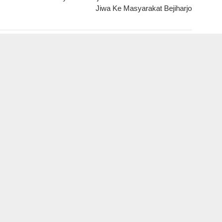
Jiwa Ke Masyarakat Bejiharjo
ab Gunungkidul Dorong
Jatuh dari Tangga Dek Kapal,
Tembus Nglanggeran,
Seorang Nelayan di Pantai
s Akses Jalan hingga
Sadeng Dievakuasi SAR
nsi Pariwisata