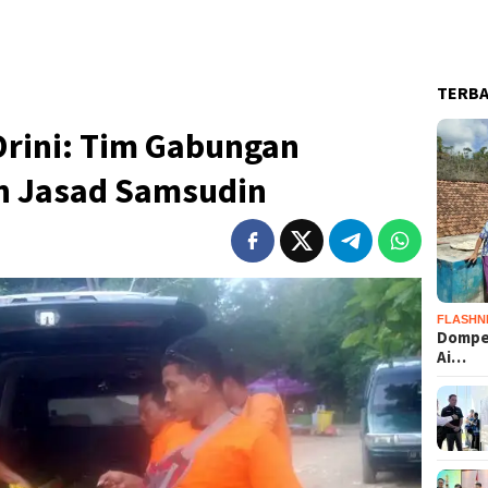
TERB
Drini: Tim Gabungan
n Jasad Samsudin
FLASHN
Dompet
Ai…