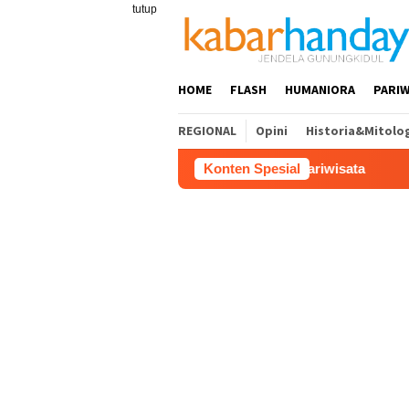
Loncat
tutup
ke
konten
HOME
FLASH
HUMANIORA
PARIW
REGIONAL
Opini
Historia&Mitolo
s Akses Jalan hingga Potensi Pariwisata
Konten Spesial
Film “Nalar”