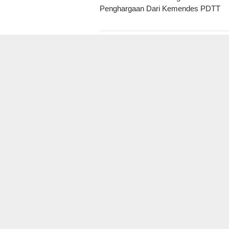
pos
Penghargaan Dari Kemendes PDTT
POS TERKAIT
Dompet Dhuafa Salurkan 150
Pemk
Ribu Liter Air Bersih ke
Tol 
Pelosok Gunungkidul
Baha
Pote