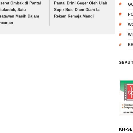
rseret Ombak di Pantai
Pantai Drini Geger Oleh Ulah
G
tukodok, Satu
Sopir Bus, Diam-Diam Ia
P
satawan Masih Dalam
Rekam Remaja Mandi
ncarian
W
WI
KE
SEPUT
KH-SE