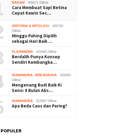
1
RAGAM
496671 Dilihat
Cara Membuat Sapi Betina
Cepat Kawin Sec…
2
HISTORIA & MITOLOGI
435700
Dilihat
Minggu Pahing Dipilih
sebagai Hari Baik …
3
FLASHNEWS
433465 Dilihat
Berdalih Punya Konsep
Sendiri Kembangka…
4
HUMANIORA
,
SENI BUDAYA
326083
Dilihat
Mengenang Budi Baik Ki
Seno: 8 Bulan Abs…
5
HUMANIORA
322087 Dilihat
Apa Beda Caos dan Paring?
 POPULER