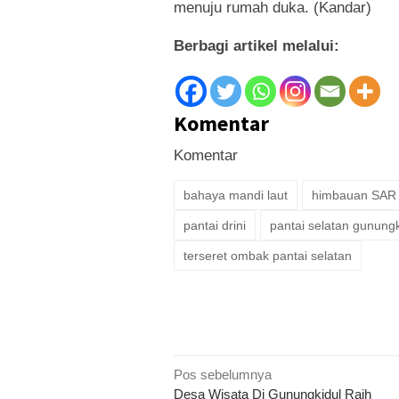
menuju rumah duka. (Kandar)
Berbagi artikel melalui:
Komentar
Komentar
bahaya mandi laut
himbauan SAR
pantai drini
pantai selatan gunungk
terseret ombak pantai selatan
Navigasi
Pos sebelumnya
Desa Wisata Di Gunungkidul Raih