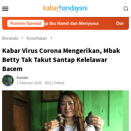
Loncat
Menu
ke
Mobile
konten
sari Dampingi Ibu Hamil dan Menyusui
Konten Spesial
Dompet Dhuafa S
Beranda
Kesehatan
Kabar Virus Corona Mengerikan, Mbak
Betty Tak Takut Santap Kelelawar
Bacem
Kandar
1 Februari 2020
6621 Dilihat