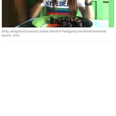
Betty, pengunjung warung makan Wanti di Panggang menikmati kelelawar
bacem. (KH)