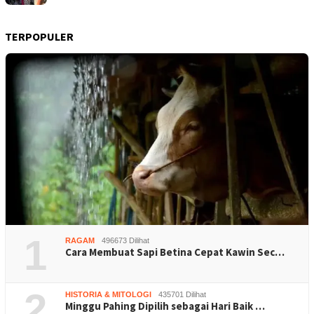
TERPOPULER
1
RAGAM
496673 Dilihat
Cara Membuat Sapi Betina Cepat Kawin Sec…
2
HISTORIA & MITOLOGI
435701 Dilihat
Minggu Pahing Dipilih sebagai Hari Baik …