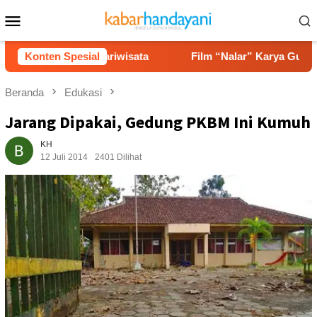
Loncat
Menu
ke
Mobile
konten
 Potensi Pariwisata
Konten Spesial
Film “Nalar” Karya Guru SD Raih J
Beranda
Edukasi
Jarang Dipakai, Gedung PKBM Ini Kumuh
KH
12 Juli 2014
2401 Dilihat