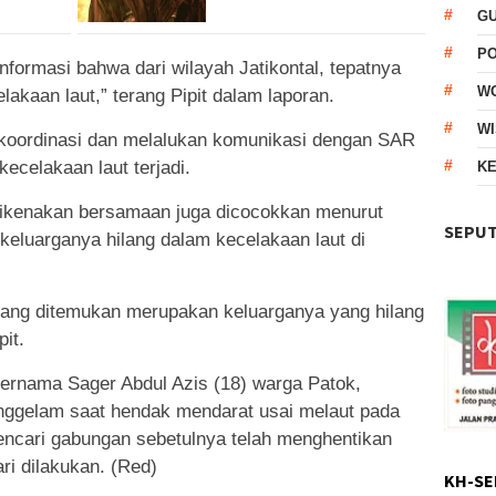
G
P
nformasi bahwa dari wilayah Jatikontal, tepatnya
W
lakaan laut,” terang Pipit dalam laporan.
WI
koordinasi dan melalukan komunikasi dengan SAR
ecelakaan laut terjadi.
KE
ng dikenakan bersamaan juga dicocokkan menurut
SEPUT
keluarganya hilang dalam kecelakaan laut di
 yang ditemukan merupakan keluarganya yang hilang
it.
bernama Sager Abdul Azis (18) warga Patok,
enggelam saat hendak mendarat usai melaut pada
encari gabungan sebetulnya telah menghentikan
ri dilakukan. (Red)
KH-SE