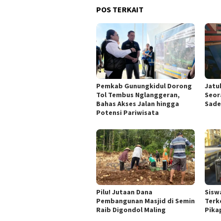
POS TERKAIT
Pemkab Gunungkidul Dorong
Jatu
Tol Tembus Nglanggeran,
Seor
Bahas Akses Jalan hingga
Sade
Potensi Pariwisata
Pilu! Jutaan Dana
Sisw
Pembangunan Masjid di Semin
Terk
Raib Digondol Maling
Pika