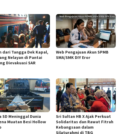
h dari Tangga Dek Kapal,
Web Pengajuan Akun SPMB
ang Nelayan di Pantai
SMA/SMK DIY Eror
ng Dievakuasi SAR
a SD Meninggal Dunia
Sri Sultan HB X Ajak Perkuat
ena Muatan Besi Hollow
Solidaritas dan Rawat Fitrah
p
Kebangsaan dalam
Silaturahmi di TBG