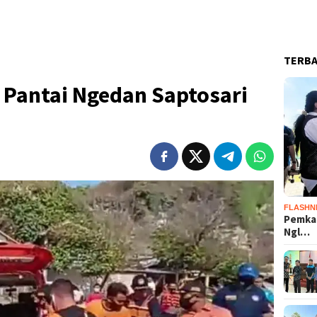
TERB
i Pantai Ngedan Saptosari
FLASHN
Pemka
Ngl…