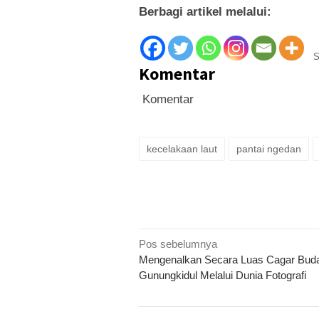
Berbagi artikel melalui:
S
Komentar
Komentar
kecelakaan laut
pantai ngedan
Navigasi
Pos sebelumnya
Mengenalkan Secara Luas Cagar Bud
pos
Gunungkidul Melalui Dunia Fotografi