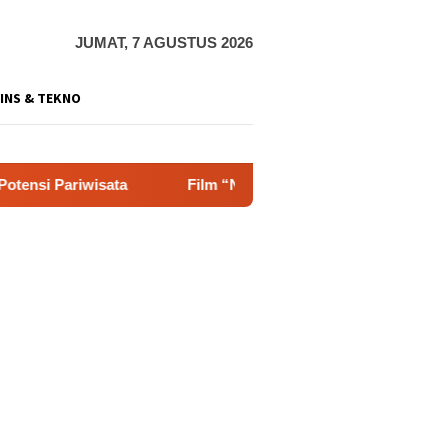
JUMAT, 7 AGUSTUS 2026
INS & TEKNO
ta
Film “Nalar” Karya Guru SD Raih Juara 1 Lomba Vide