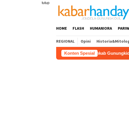
Loncat
tutup
ke
konten
HOME
FLASH
HUMANIORA
PARIW
REGIONAL
Opini
Historia&Mitolo
Pemkab Gunungkidul Dorong Tol Tem
Konten Spesial