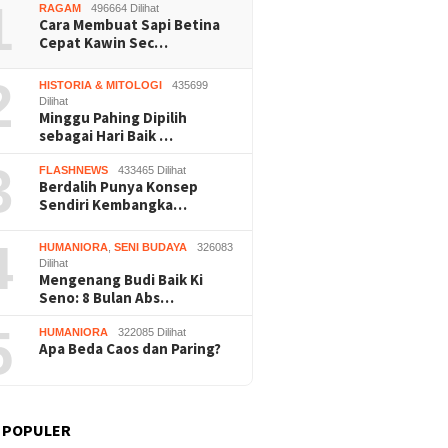
1
RAGAM
496664 Dilihat
Cara Membuat Sapi Betina
Cepat Kawin Sec…
2
HISTORIA & MITOLOGI
435699
Dilihat
Minggu Pahing Dipilih
sebagai Hari Baik …
3
FLASHNEWS
433465 Dilihat
Berdalih Punya Konsep
Sendiri Kembangka…
4
HUMANIORA
,
SENI BUDAYA
326083
Dilihat
Mengenang Budi Baik Ki
Seno: 8 Bulan Abs…
5
HUMANIORA
322085 Dilihat
Apa Beda Caos dan Paring?
 POPULER