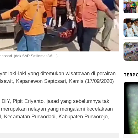
osari. (dok SAR Satlinmas Wil II)
at laki-laki yang ditemukan wisatawan di perairan
TERP
lsawit, Kapanewon Saptosari, Kamis (17/09/2020)
IY, Pipit Eriyanto, jasad yang sebelumnya tak
ata merupakan nelayan yang mengalami kecelakaan
ntal, Kecamatan Purwodadi, Kabupaten Purworejo,