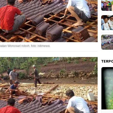
an Wonosari roboh. foto: istimewa.
TERP