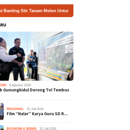
 Tanam Melon Untung Rp40 Juta Sekali Panen
Praperadil
ARU
EWS
6 Agustus 2026
b Gunungkidul Dorong Tol Tembus
REGIONAL
31 Juli 2026
Film “Nalar” Karya Guru SD R…
EKONOMI & BISNIS
31 Juli 2026