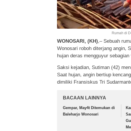
Rumah di De
WONOSARI, (KH)
,– Sebuah rum
Wonosari roboh diterjang angin, Se
hujan deras mengguyur sebagian 
Saksi kejadian, Sutiman (42) meng
Saat hujan, angin bertiup kencan
dimiliki Fransiskus Tri Sudarmant
BACAAN LAINNYA
Gempar, May4t Ditemukan di
Ka
Baleharjo Wonosari
Sa
Gu
Me