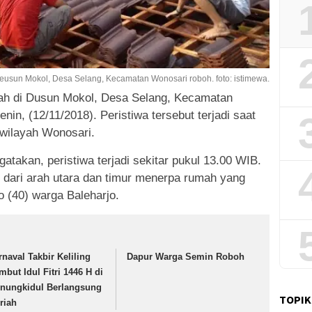
usun Mokol, Desa Selang, Kecamatan Wonosari roboh. foto: istimewa.
ah di Dusun Mokol, Desa Selang, Kecamatan
nin, (12/11/2018). Peristiwa tersebut terjadi saat
wilayah Wonosari.
atakan, peristiwa terjadi sekitar pukul 13.00 WIB.
g dari arah utara dan timur menerpa rumah yang
o (40) warga Baleharjo.
rnaval Takbir Keliling
Dapur Warga Semin Roboh
mbut Idul Fitri 1446 H di
nungkidul Berlangsung
TOPIK
riah