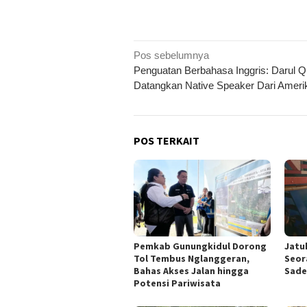
Navigasi
Pos sebelumnya
Penguatan Berbahasa Inggris: Darul Q
pos
Datangkan Native Speaker Dari Ameri
POS TERKAIT
Pemkab Gunungkidul Dorong
Jatu
Tol Tembus Nglanggeran,
Seor
Bahas Akses Jalan hingga
Sade
Potensi Pariwisata