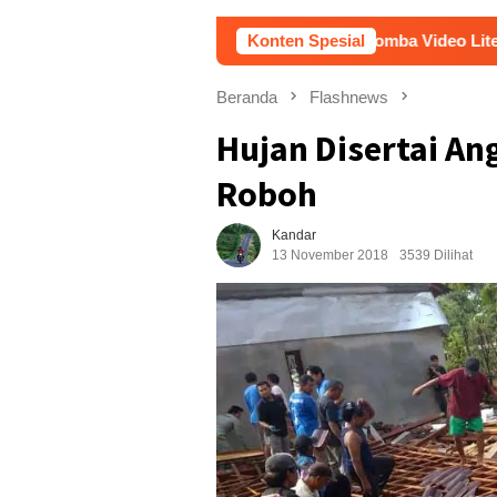
ar” Karya Guru SD Raih Juara 1 Lomba Video Literasi Gunungkid
Konten Spesial
Beranda
Flashnews
Hujan Disertai A
Roboh
Kandar
13 November 2018
3539 Dilihat