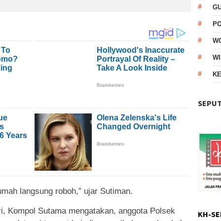
G
P
W
WI
KE
SEPUT
umah langsung roboh,” ujar Sutiman.
ri, Kompol Sutama mengatakan, anggota Polsek
KH-SE