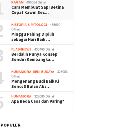
1
RAGAM
496664 Dilihat
Cara Membuat Sapi Betina
Cepat Kawin Sec…
2
HISTORIA & MITOLOGI
435699
Dilihat
Minggu Pahing Dipilih
sebagai Hari Baik …
3
FLASHNEWS
433465 Dilihat
Berdalih Punya Konsep
Sendiri Kembangka…
4
HUMANIORA
,
SENI BUDAYA
326083
Dilihat
Mengenang Budi Baik Ki
Seno: 8 Bulan Abs…
5
HUMANIORA
322085 Dilihat
Apa Beda Caos dan Paring?
 POPULER