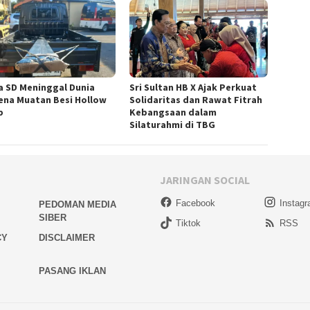
a SD Meninggal Dunia
Sri Sultan HB X Ajak Perkuat
ena Muatan Besi Hollow
Solidaritas dan Rawat Fitrah
p
Kebangsaan dalam
Silaturahmi di TBG
JARINGAN SOCIAL
Facebook
Instag
PEDOMAN MEDIA
SIBER
Tiktok
RSS
CY
DISCLAIMER
PASANG IKLAN