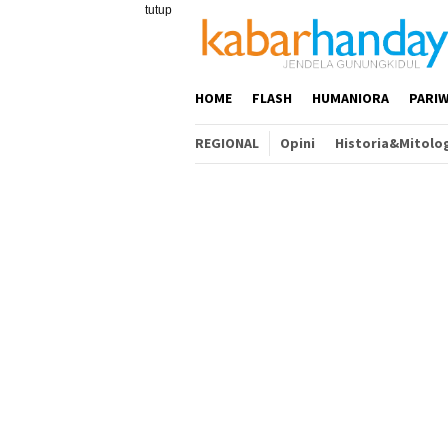
Loncat
tutup
ke
konten
HOME
FLASH
HUMANIORA
PARIW
REGIONAL
Opini
Historia&Mitolo