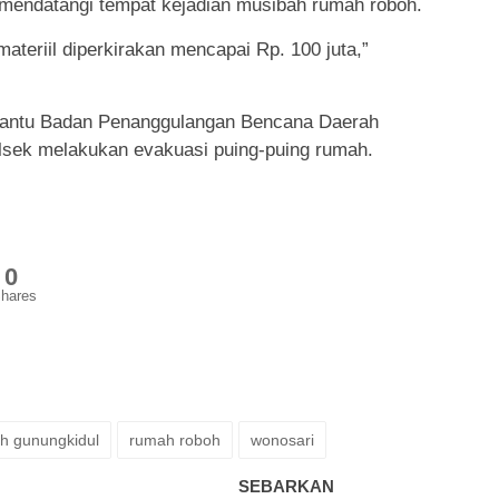
mendatangi tempat kejadian musibah rumah roboh.
materiil diperkirakan mencapai Rp. 100 juta,”
ibantu Badan Penanggulangan Bencana Daerah
lsek melakukan evakuasi puing-puing rumah.
0
hares
h gunungkidul
rumah roboh
wonosari
SEBARKAN