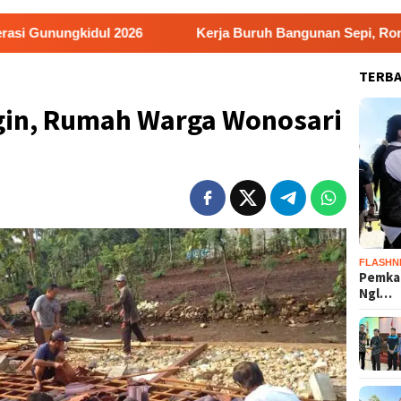
ul 2026
Kerja Buruh Bangunan Sepi, Roni Banting Stir
TERB
ngin, Rumah Warga Wonosari
FLASHN
Pemka
Ngl…