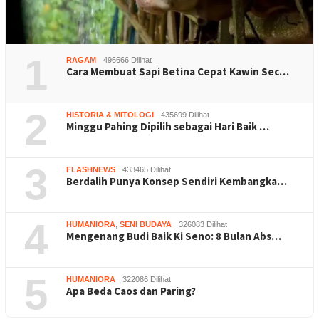
1
RAGAM
496666 Dilihat
Cara Membuat Sapi Betina Cepat Kawin Sec…
2
HISTORIA & MITOLOGI
435699 Dilihat
Minggu Pahing Dipilih sebagai Hari Baik …
3
FLASHNEWS
433465 Dilihat
Berdalih Punya Konsep Sendiri Kembangka…
4
HUMANIORA
,
SENI BUDAYA
326083 Dilihat
Mengenang Budi Baik Ki Seno: 8 Bulan Abs…
5
HUMANIORA
322086 Dilihat
Apa Beda Caos dan Paring?