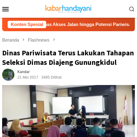
Loncat
Menu
ke
Mobile
konten
an, Bahas Akses Jalan hingga Potensi Pariwisata
Konten Spesial
Film
Beranda
Flashnews
Dinas Pariwisata Terus Lakukan Tahapan
Seleksi Dimas Diajeng Gunungkidul
Kandar
21 Mei 2017
3485 Dilihat