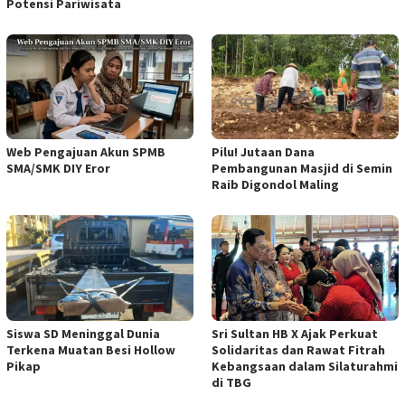
Potensi Pariwisata
Web Pengajuan Akun SPMB
Pilu! Jutaan Dana
SMA/SMK DIY Eror
Pembangunan Masjid di Semin
Raib Digondol Maling
Siswa SD Meninggal Dunia
Sri Sultan HB X Ajak Perkuat
Terkena Muatan Besi Hollow
Solidaritas dan Rawat Fitrah
Pikap
Kebangsaan dalam Silaturahmi
di TBG