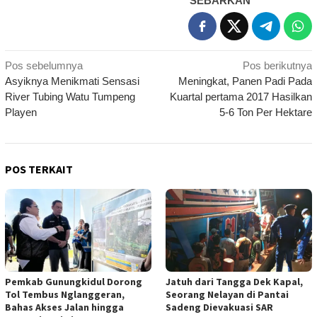
SEBARKAN
Navigasi
Pos sebelumnya
Pos berikutnya
Asyiknya Menikmati Sensasi
Meningkat, Panen Padi Pada
pos
River Tubing Watu Tumpeng
Kuartal pertama 2017 Hasilkan
Playen
5-6 Ton Per Hektare
POS TERKAIT
Pemkab Gunungkidul Dorong
Jatuh dari Tangga Dek Kapal,
Tol Tembus Nglanggeran,
Seorang Nelayan di Pantai
Bahas Akses Jalan hingga
Sadeng Dievakuasi SAR