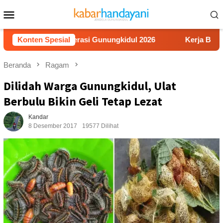
Loncat
Menu
ke
Mobile
konten
ideo Literasi Gunungkidul 2026
Konten Spesial
Kerja Buruh Bangunan S
Beranda
Ragam
Dilidah Warga Gunungkidul, Ulat
Berbulu Bikin Geli Tetap Lezat
Kandar
8 Desember 2017
19577 Dilihat