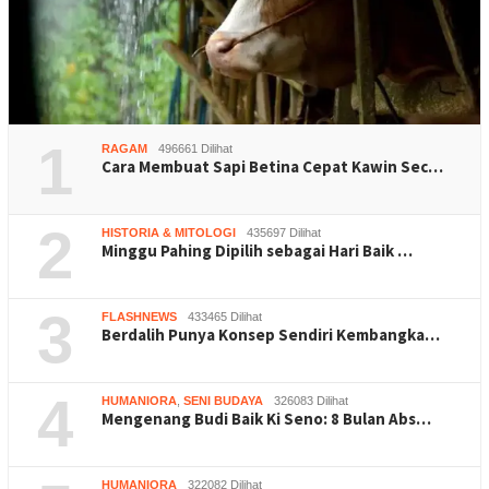
1
RAGAM
496661 Dilihat
Cara Membuat Sapi Betina Cepat Kawin Sec…
2
HISTORIA & MITOLOGI
435697 Dilihat
Minggu Pahing Dipilih sebagai Hari Baik …
3
FLASHNEWS
433465 Dilihat
Berdalih Punya Konsep Sendiri Kembangka…
4
HUMANIORA
,
SENI BUDAYA
326083 Dilihat
Mengenang Budi Baik Ki Seno: 8 Bulan Abs…
HUMANIORA
322082 Dilihat