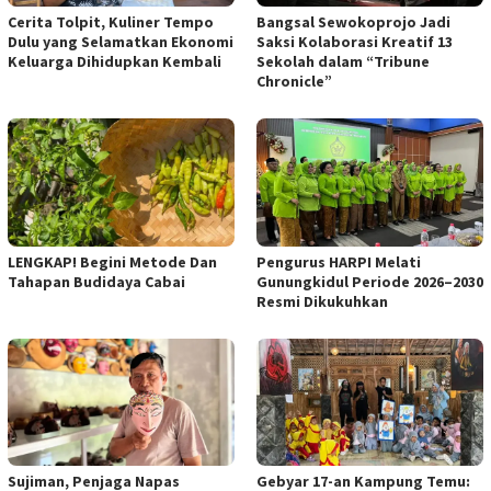
Cerita Tolpit, Kuliner Tempo
Bangsal Sewokoprojo Jadi
Dulu yang Selamatkan Ekonomi
Saksi Kolaborasi Kreatif 13
Keluarga Dihidupkan Kembali
Sekolah dalam “Tribune
Chronicle”
Pengurus HARPI Melati
LENGKAP! Begini Metode Dan
Gunungkidul Periode 2026–2030
Tahapan Budidaya Cabai
Resmi Dikukuhkan
Sujiman, Penjaga Napas
Gebyar 17-an Kampung Temu: