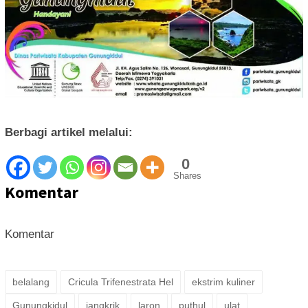
Berbagi artikel melalui:
0
Shares
Komentar
Komentar
belalang
Cricula Trifenestrata Hel
ekstrim kuliner
Gunungkidul
jangkrik
laron
puthul
ulat