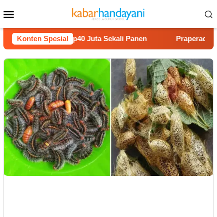
Loncat
Menu
ke
Mobile
konten
elon Untung Rp40 Juta Sekali Panen
Konten Spesial
Praperadilan Raud