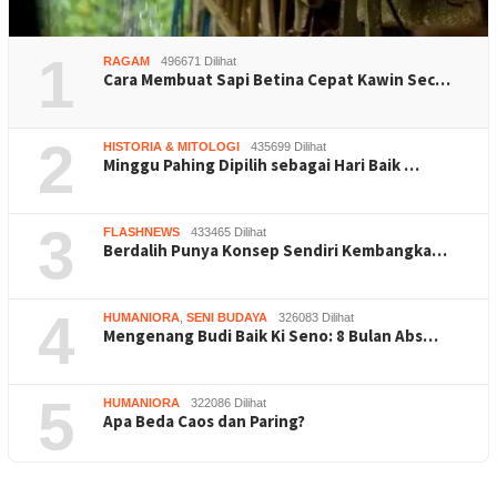
1
RAGAM
496671 Dilihat
Cara Membuat Sapi Betina Cepat Kawin Sec…
2
HISTORIA & MITOLOGI
435699 Dilihat
Minggu Pahing Dipilih sebagai Hari Baik …
3
FLASHNEWS
433465 Dilihat
Berdalih Punya Konsep Sendiri Kembangka…
4
HUMANIORA
,
SENI BUDAYA
326083 Dilihat
Mengenang Budi Baik Ki Seno: 8 Bulan Abs…
5
HUMANIORA
322086 Dilihat
Apa Beda Caos dan Paring?