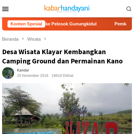
Loncat
Menu
ke
Mobile
konten
r Air Bersih ke Pelosok Gunungkidul
Konten Spesial
Pemkab Gunungkidu
Beranda
Wisata
Desa Wisata Klayar Kembangkan
Camping Ground dan Permainan Kano
Kandar
25 November 2016
19818 Dilihat