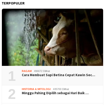
TERPOPULER
1
RAGAM
496672 Dilihat
Cara Membuat Sapi Betina Cepat Kawin Sec…
2
HISTORIA & MITOLOGI
435700 Dilihat
Minggu Pahing Dipilih sebagai Hari Baik …