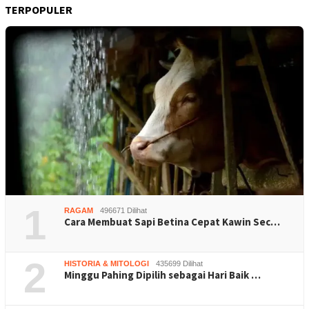
TERPOPULER
1
RAGAM
496671 Dilihat
Cara Membuat Sapi Betina Cepat Kawin Sec…
2
HISTORIA & MITOLOGI
435699 Dilihat
Minggu Pahing Dipilih sebagai Hari Baik …