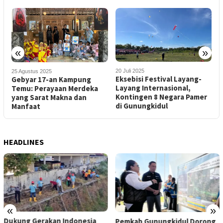
«
»
20 Juli 2025
25 Agustus 2025
2
Eksebisi Festival Layang-
Gebyar 17-an Kampung
M
Layang Internasional,
Temu: Perayaan Merdeka
P
Kontingen 8 Negara Pamer
yang Sarat Makna dan
K
di Gunungkidul
Manfaat
HEADLINES
«
»
Dukung Gerakan Indonesia
Pemkab Gunungkidul Dorong