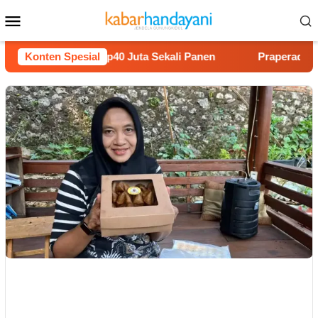
Loncat
Menu
ke
Mobile
konten
elon Untung Rp40 Juta Sekali Panen
Konten Spesial
Praperadilan Raudi