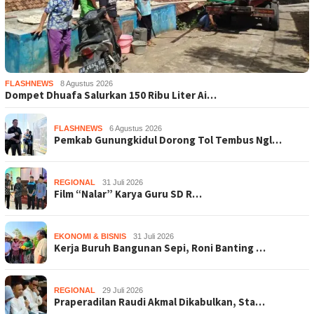
FLASHNEWS
8 Agustus 2026
Dompet Dhuafa Salurkan 150 Ribu Liter Ai…
FLASHNEWS
6 Agustus 2026
Pemkab Gunungkidul Dorong Tol Tembus Ngl…
REGIONAL
31 Juli 2026
Film “Nalar” Karya Guru SD R…
EKONOMI & BISNIS
31 Juli 2026
Kerja Buruh Bangunan Sepi, Roni Banting …
REGIONAL
29 Juli 2026
Praperadilan Raudi Akmal Dikabulkan, Sta…