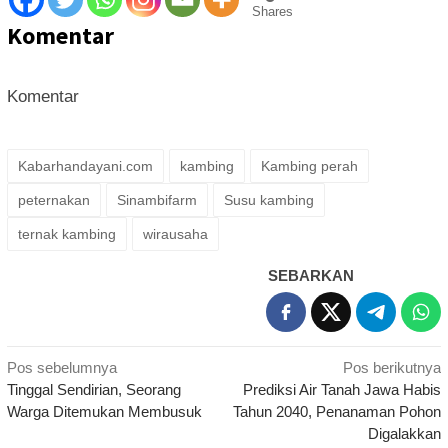
Shares
Komentar
Komentar
Kabarhandayani.com
kambing
Kambing perah
peternakan
Sinambifarm
Susu kambing
ternak kambing
wirausaha
SEBARKAN
Navigasi
Pos sebelumnya
Pos berikutnya
Tinggal Sendirian, Seorang
Prediksi Air Tanah Jawa Habis
pos
Warga Ditemukan Membusuk
Tahun 2040, Penanaman Pohon
Digalakkan