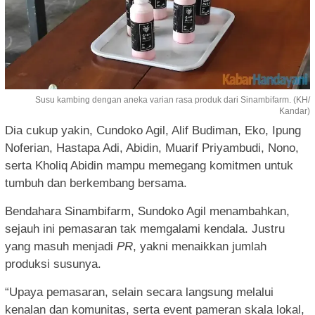
Susu kambing dengan aneka varian rasa produk dari Sinambifarm. (KH/
Kandar)
Dia cukup yakin, Cundoko Agil, Alif Budiman, Eko, Ipung
Noferian, Hastapa Adi, Abidin, Muarif Priyambudi, Nono,
serta Kholiq Abidin mampu memegang komitmen untuk
tumbuh dan berkembang bersama.
Bendahara Sinambifarm, Sundoko Agil menambahkan,
sejauh ini pemasaran tak memgalami kendala. Justru
yang masuh menjadi
PR
, yakni menaikkan jumlah
produksi susunya.
“Upaya pemasaran, selain secara langsung melalui
kenalan dan komunitas, serta event pameran skala lokal,