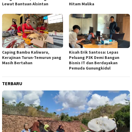
Lewat Bantuan Alsintan
Hitam Malika
Caping Bambu Kaliwaru,
Kisah Erik Santosa: Lepas
Kerajinan Turun-Temurun yang
Peluang P3K Demi Bangun
Masih Bertahan
Bisnis IT dan Berdayakan
Pemuda Gunungkidul
TERBARU