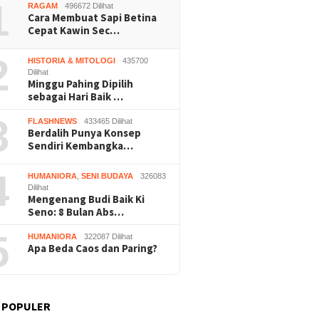
1
RAGAM
496672 Dilihat
Cara Membuat Sapi Betina
Cepat Kawin Sec…
2
HISTORIA & MITOLOGI
435700
Dilihat
Minggu Pahing Dipilih
sebagai Hari Baik …
3
FLASHNEWS
433465 Dilihat
Berdalih Punya Konsep
Sendiri Kembangka…
4
HUMANIORA
,
SENI BUDAYA
326083
Dilihat
Mengenang Budi Baik Ki
Seno: 8 Bulan Abs…
5
HUMANIORA
322087 Dilihat
Apa Beda Caos dan Paring?
 POPULER