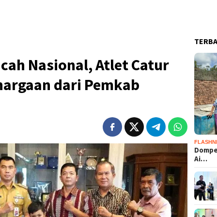
TERB
cah Nasional, Atlet Catur
ghargaan dari Pemkab
FLASHN
Dompet
Ai…