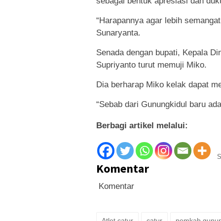
sebagai bentuk apresiasi dan d
“Harapannya agar lebih semangat,
Sunaryanta.
Senada dengan bupati, Kepala D
Supriyanto turut memuji Miko.
Dia berharap Miko kelak dapat me
“Sebab dari Gunungkidul baru ada 
Berbagi artikel melalui:
S
Komentar
Komentar
Atlet catur
catur
pemkab gunun