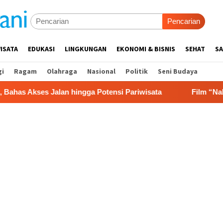
Pencarian
ISATA
EDUKASI
LINGKUNGAN
EKONOMI & BISNIS
SEHAT
SA
gi
Ragam
Olahraga
Nasional
Politik
Seni Budaya
an hingga Potensi Pariwisata
Film “Nalar” Karya Guru 