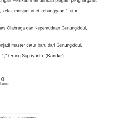
ukungan Pemkab memberikan piagam penghargaan.
 kelak menjadi atlet kebanggaan,” tutur
inas Olahraga dan Kepemudaan Gunungkidul,
njadi master catur baru dari Gunungkidul.
1,” terang Supriyanto. (
Kandar
)
0
hares
gkidul
sunaryanta