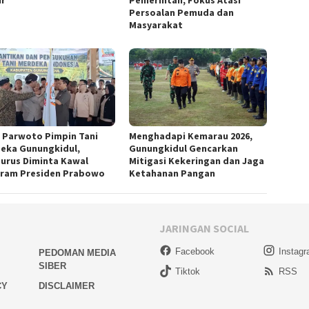
Pemerintah, Fokus Atasi
Persoalan Pemuda dan
Masyarakat
 Parwoto Pimpin Tani
Menghadapi Kemarau 2026,
eka Gunungkidul,
Gunungkidul Gencarkan
urus Diminta Kawal
Mitigasi Kekeringan dan Jaga
ram Presiden Prabowo
Ketahanan Pangan
JARINGAN SOCIAL
Facebook
Instag
PEDOMAN MEDIA
SIBER
Tiktok
RSS
CY
DISCLAIMER