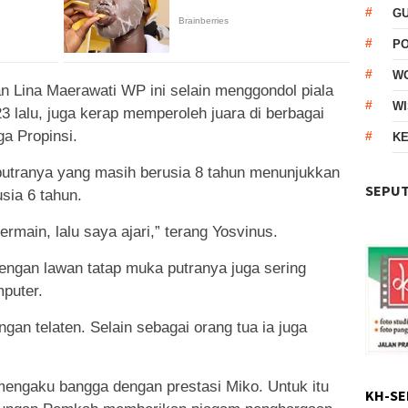
G
P
W
n Lina Maerawati WP ini selain menggondol piala
WI
3 lalu, juga kerap memperoleh juara di berbagai
ga Propinsi.
KE
utranya yang masih berusia 8 tahun menunjukkan
SEPUT
usia 6 tahun.
main, lalu saya ajari,” terang Yosvinus.
engan lawan tatap muka putranya juga sering
mputer.
n telaten. Selain sebagai orang tua ia juga
mengaku bangga dengan prestasi Miko. Untuk itu
KH-SE