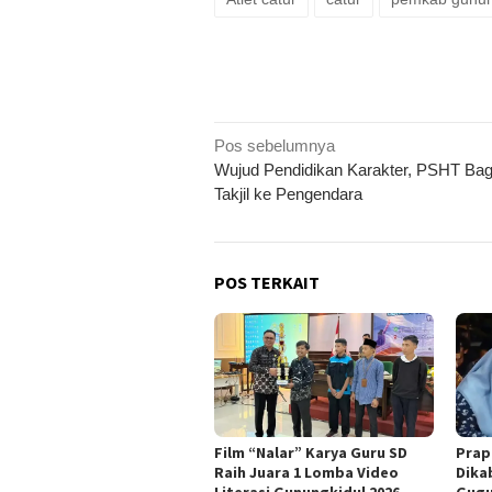
Navigasi
Pos sebelumnya
Wujud Pendidikan Karakter, PSHT Bag
pos
Takjil ke Pengendara
POS TERKAIT
Film “Nalar” Karya Guru SD
Prap
Raih Juara 1 Lomba Video
Dika
Literasi Gunungkidul 2026
Gugu