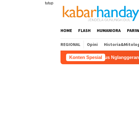
Loncat
tutup
ke
konten
HOME
FLASH
HUMANIORA
PARIW
REGIONAL
Opini
Historia&Mitolo
Gunungkidul Dorong Tol Tembus Nglanggeran, Bahas Akses Jal
Konten Spesial