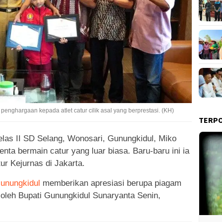
nghargaan kepada atlet catur cilik asal yang berprestasi. (KH)
TERP
elas II SD Selang, Wonosari, Gunungkidul, Miko
enta bermain catur yang luar biasa. Baru-baru ini ia
ur Kejurnas di Jakarta.
unungkidul
memberikan apresiasi berupa piagam
oleh Bupati Gunungkidul Sunaryanta Senin,