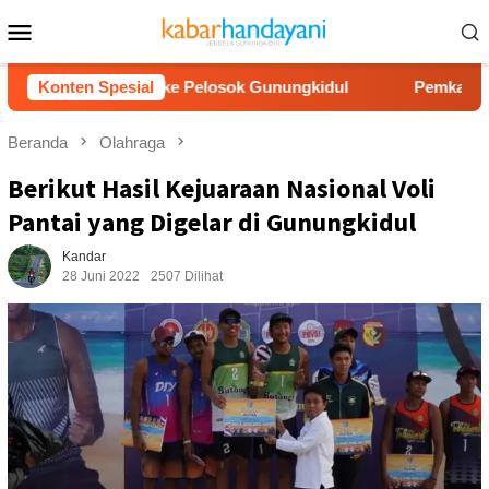
Loncat
Menu
ke
Mobile
konten
Air Bersih ke Pelosok Gunungkidul
Konten Spesial
Pemkab Gunungkidul
Beranda
Olahraga
Berikut Hasil Kejuaraan Nasional Voli
Pantai yang Digelar di Gunungkidul
Kandar
28 Juni 2022
2507 Dilihat