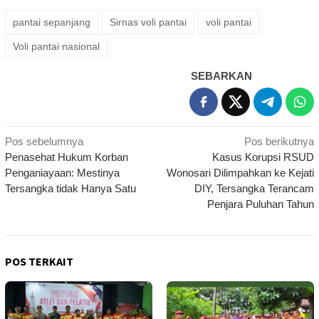
pantai sepanjang
Sirnas voli pantai
voli pantai
Voli pantai nasional
SEBARKAN
Navigasi
Pos sebelumnya
Pos berikutnya
Penasehat Hukum Korban
Kasus Korupsi RSUD
pos
Penganiayaan: Mestinya
Wonosari Dilimpahkan ke Kejati
Tersangka tidak Hanya Satu
DIY, Tersangka Terancam
Penjara Puluhan Tahun
POS TERKAIT