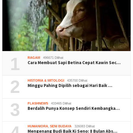
1
RAGAM
496671 Dilihat
Cara Membuat Sapi Betina Cepat Kawin Sec…
2
HISTORIA & MITOLOGI
435700 Dilihat
Minggu Pahing Dipilih sebagai Hari Baik …
3
FLASHNEWS
433465 Dilihat
Berdalih Punya Konsep Sendiri Kembangka…
4
HUMANIORA
,
SENI BUDAYA
326083 Dilihat
Mengenang Budi Baik Ki Seno: 8 Bulan Abs…