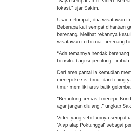
“Saya sempat ambil video. Sete
lokasi,” ujar Sakim.
Usai melompat, dua wisatawan it
Beberapa kali sempat dihantam g
berenang. Melihat rekannya kesuli
wisatawan itu berniat berenang 
“Ada temannya hendak berenang me
berisiko bagi si penolong,” imbuh
Dari area pantai ia kemudian me
menepi ke sisi timur dari tebing 
timur memiliki arus balik gelomba
“Beruntung berhasil menepi. Kond
agar jangan diulangi,” ungkap Sak
Video yang sebelumnya sempat ia 
‘Alap alap Poktunggal’ sebagai per