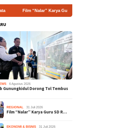
 “Nalar” Karya Guru SD Raih Juara 1 Lomba Video Literasi Gun
ARU
EWS
6 Agustus 2026
b Gunungkidul Dorong Tol Tembus
REGIONAL
31 Juli 2026
Film “Nalar” Karya Guru SD R…
EKONOMI & BISNIS
31 Juli 2026