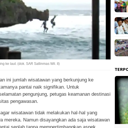
 ke laut. (dok. SAR Satlinmas Wil. II)
TERP
kan ini jumlah wisatawan yang berkunjung ke
tamanya pantai naik signifikan. Untuk
eselamatan pengunjung, petugas keamanan destinasi
sitas pengawasan.
gar wisatawan tidak melakukan hal-hal yang
iwa mereka. Namun disayangkan ada saja wisatawan
pantai seolah tanpa mempertimbangkan aspek