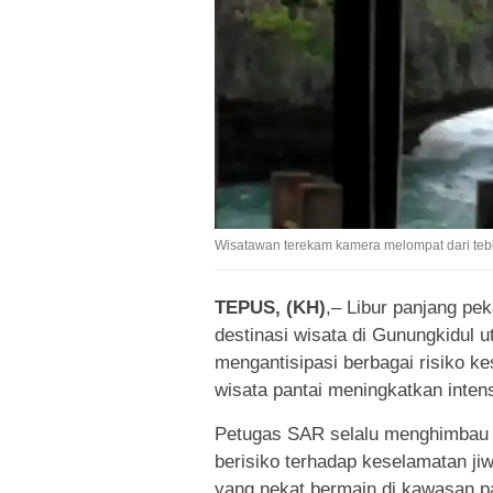
Wisatawan terekam kamera melompat dari tebing
TEPUS, (KH)
,– Libur panjang pe
destinasi wisata di Gunungkidul u
mengantisipasi berbagai risiko k
wisata pantai meningkatkan inten
Petugas SAR selalu menghimbau a
berisiko terhadap keselamatan j
yang nekat bermain di kawasan 