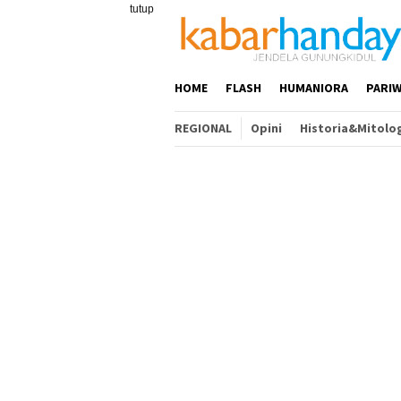
Loncat
tutup
ke
konten
HOME
FLASH
HUMANIORA
PARIW
REGIONAL
Opini
Historia&Mitolo