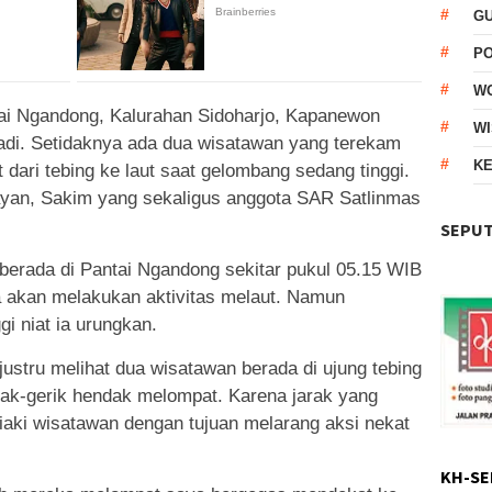
G
P
W
tai Ngandong, Kalurahan Sidoharjo, Kapanewon
WI
tadi. Setidaknya ada dua wisatawan yang terekam
KE
ari tebing ke laut saat gelombang sedang tinggi.
ayan, Sakim yang sekaligus anggota SAR Satlinmas
SEPUT
 berada di Pantai Ngandong sekitar pukul 05.15 WIB
ia akan melakukan aktivitas melaut. Namun
i niat ia urungkan.
justru melihat dua wisatawan berada di ujung tebing
rak-gerik hendak melompat. Karena jarak yang
iaki wisatawan dengan tujuan melarang aksi nekat
KH-SE