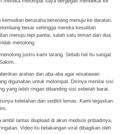
lah mereka melompat saya bergegas mendekat ke
u kemudian berusaha berenang menuju ke daratan.
elombang besar sehingga mereka kesulitan
tan menuju tepi pantai, salah satu teman dari dua
hendak menolong.
nolong justru kami larang. Sebab hal itu sangat
 Sakim.
mberikan arahan dan aba-aba agar wisatawan
yang digunakan untuk melompat. Dirinya menilai sisi
ng yang lebih ringan dibanding sisi sebelah barat.
isinya kelelahan dan sedikit lemas. Kami tegaskan
im.
ambil lantas diupload di akun medsos pribadinya,
ingatan. Video itu belakangan viral dibagikan oleh