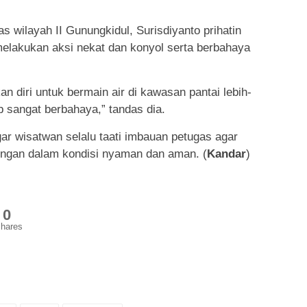
s wilayah II Gunungkidul, Surisdiyanto prihatin
elakukan aksi nekat dan konyol serta berbahaya
n diri untuk bermain air di kawasan pantai lebih-
b sangat berbahaya,” tandas dia.
r wisatwan selalu taati imbauan petugas agar
ungan dalam kondisi nyaman dan aman. (
Kandar
)
0
hares