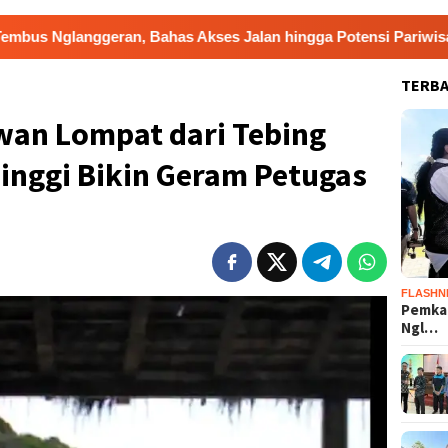
an, Bahas Akses Jalan hingga Potensi Pariwisata
Film
TERB
awan Lompat dari Tebing
inggi Bikin Geram Petugas
FLASHN
Pemka
Ngl…