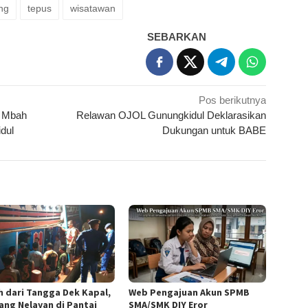
ng
tepus
wisatawan
SEBARKAN
Pos berikutnya
n Mbah
Relawan OJOL Gunungkidul Deklarasikan
dul
Dukungan untuk BABE
h dari Tangga Dek Kapal,
Web Pengajuan Akun SPMB
ang Nelayan di Pantai
SMA/SMK DIY Eror