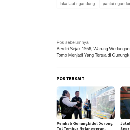
laka laut ngandong
pantai ngando
Navigasi
Pos sebelumnya
Berdiri Sejak 1956, Warung Wedanga
pos
Tomo Menjadi Yang Tertua di Gunungki
POS TERKAIT
Pemkab Gunungkidul Dorong
Jatu
Tol Tembus Nglanggeran,
Seor