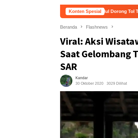
Pemkab Gunungkidul Dorong Tol Tembus Nglangger
Konten Spesial
Beranda
Flashnews
Viral: Aksi Wisat
Saat Gelombang T
SAR
Kandar
30 Oktober 2020
3029 Dilihat