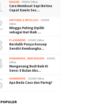
1
RAGAM
496664 Dilihat
Cara Membuat Sapi Betina
Cepat Kawin Sec…
2
HISTORIA & MITOLOGI
435699
Dilihat
Minggu Pahing Dipilih
sebagai Hari Baik …
3
FLASHNEWS
433465 Dilihat
Berdalih Punya Konsep
Sendiri Kembangka…
4
HUMANIORA
,
SENI BUDAYA
326083
Dilihat
Mengenang Budi Baik Ki
Seno: 8 Bulan Abs…
5
HUMANIORA
322086 Dilihat
Apa Beda Caos dan Paring?
 POPULER