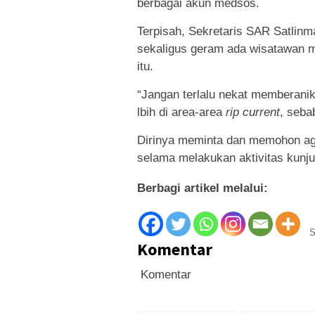
berbagai akun medsos.
Terpisah, Sekretaris SAR Satlinma
sekaligus geram ada wisatawan m
itu.
“Jangan terlalu nekat memberanika
lbih di area-area
rip current
, seba
Dirinya meminta dan memohon aga
selama melakukan aktivitas kunj
Berbagi artikel melalui:
S
Komentar
Komentar