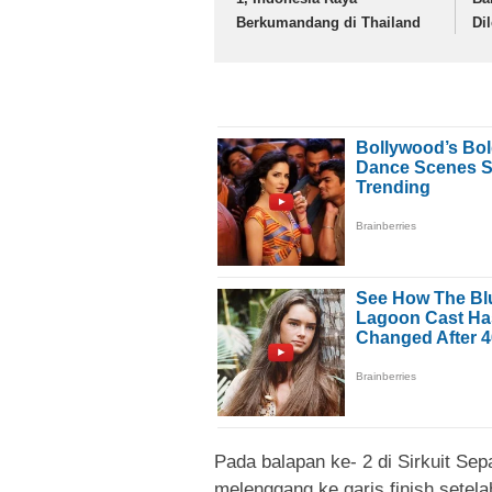
Berkumandang di Thailand
Di
Pada balapan ke- 2 di Sirkuit Sep
melenggang ke garis finish setel