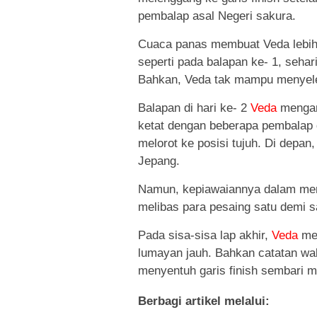
pembalap asal Negeri sakura.
Cuaca panas membuat Veda lebih 
seperti pada balapan ke- 1, seha
Bahkan, Veda tak mampu menyeles
Balapan di hari ke- 2
Veda
mengamb
ketat dengan beberapa pembalap 
melorot ke posisi tujuh. Di depa
Jepang.
Namun, kepiawaiannya dalam mem
melibas para pesaing satu demi s
Pada sisa-sisa lap akhir,
Veda
mem
lumayan jauh. Bahkan catatan wak
menyentuh garis finish sembari m
Berbagi artikel melalui: