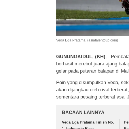
Veda Ega Pratama. (asiatalentcup.com)
GUNUNGKIDUL, (KH)
,– Pembala
berhasil merebut juara ajang bal
gelar pada putaran balapan di Mal
Poin yang dikumpulkan Veda, sek
akan dijangkau oleh rival terbera
sementara pesaing terberat asal 
BACAAN LAINNYA
Veda Ega Pratama Finish No.
Pe
1, Indonesia Raya
Ba