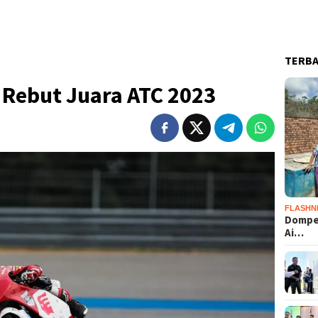
TERB
 Rebut Juara ATC 2023
FLASHN
Dompet
Ai…