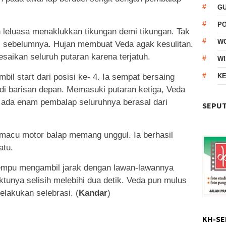
G
P
leluasa menaklukkan tikungan demi tikungan. Tak
W
ri sebelumnya. Hujan membuat Veda agak kesulitan.
aikan seluruh putaran karena terjatuh.
WI
il start dari posisi ke- 4. Ia sempat bersaing
KE
di barisan depan. Memasuki putaran ketiga, Veda
n, ada enam pembalap seluruhnya berasal dari
SEPUT
acu motor balap memang unggul. Ia berhasil
atu.
pu mengambil jarak dengan lawan-lawannya
tunya selisih melebihi dua detik. Veda pun mulus
elakukan selebrasi. (
Kandar
)
KH-SE