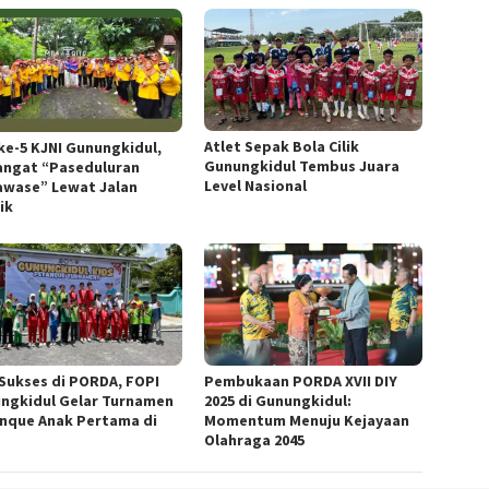
Atlet Sepak Bola Cilik
ke-5 KJNI Gunungkidul,
Gunungkidul Tembus Juara
ngat “Paseduluran
Level Nasional
awase” Lewat Jalan
ik
 Sukses di PORDA, FOPI
Pembukaan PORDA XVII DIY
ngkidul Gelar Turnamen
2025 di Gunungkidul:
nque Anak Pertama di
Momentum Menuju Kejayaan
Olahraga 2045