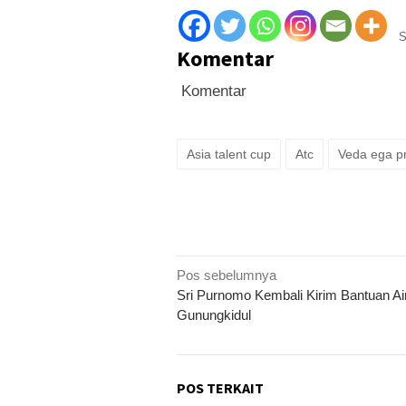
S
Komentar
Komentar
Asia talent cup
Atc
Veda ega p
Navigasi
Pos sebelumnya
Sri Purnomo Kembali Kirim Bantuan Ai
pos
Gunungkidul
POS TERKAIT