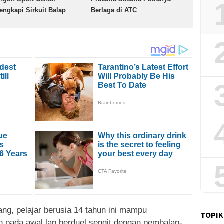
lengkapi Sirkuit Balap
Berlaga di ATC
ang, pelajar berusia 14 tahun ini mampu
TOPIK
ah pada awal lap berduel sengit dengan pembalap-