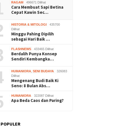
1
RAGAM
496671 Dilihat
Cara Membuat Sapi Betina
Cepat Kawin Sec…
2
HISTORIA & MITOLOGI
435700
Dilihat
Minggu Pahing Dipilih
sebagai Hari Baik …
3
FLASHNEWS
433465 Dilihat
Berdalih Punya Konsep
Sendiri Kembangka…
4
HUMANIORA
,
SENI BUDAYA
326083
Dilihat
Mengenang Budi Baik Ki
Seno: 8 Bulan Abs…
5
HUMANIORA
322087 Dilihat
Apa Beda Caos dan Paring?
 POPULER