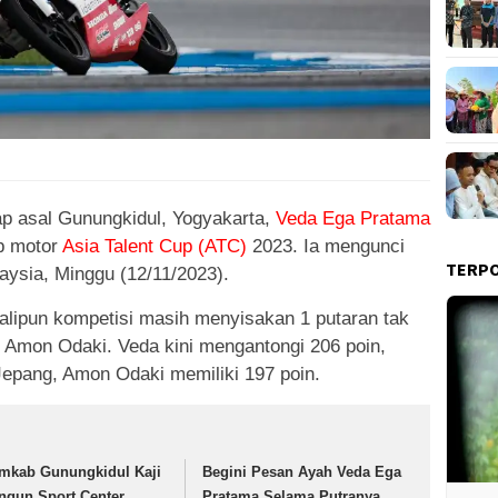
p asal Gunungkidul, Yogyakarta,
Veda Ega Pratama
ap motor
Asia Talent Cup (ATC)
2023. Ia mengunci
TERP
aysia, Minggu (12/11/2023).
alipun kompetisi masih menyisakan 1 putaran tak
t, Amon Odaki. Veda kini mengantongi 206 poin,
Jepang, Amon Odaki memiliki 197 poin.
mkab Gunungkidul Kaji
Begini Pesan Ayah Veda Ega
ngun Sport Center
Pratama Selama Putranya