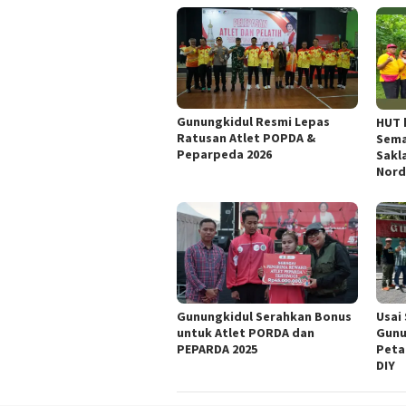
Gunungkidul Resmi Lepas
HUT 
Ratusan Atlet POPDA &
Sema
Peparpeda 2026
Sakl
Nord
Gunungkidul Serahkan Bonus
Usai
untuk Atlet PORDA dan
Gunu
PEPARDA 2025
Peta
DIY