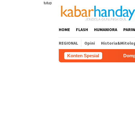
Loncat
tutup
ke
konten
HOME
FLASH
HUMANIORA
PARIW
REGIONAL
Opini
Historia&Mitolo
Konten Spesial
Dompet Dhuafa Salur