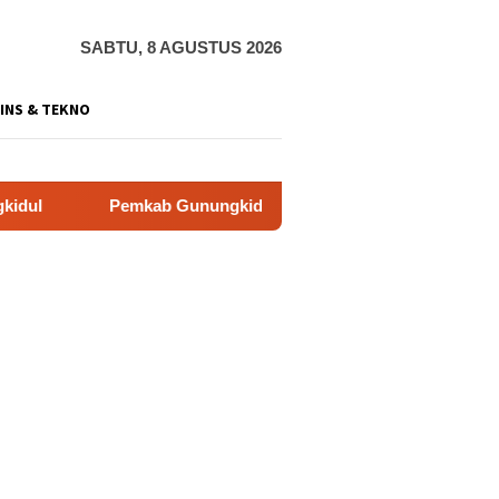
SABTU, 8 AGUSTUS 2026
INS & TEKNO
Pemkab Gunungkidul Dorong Tol Tembus Nglanggeran, Bahas Aks