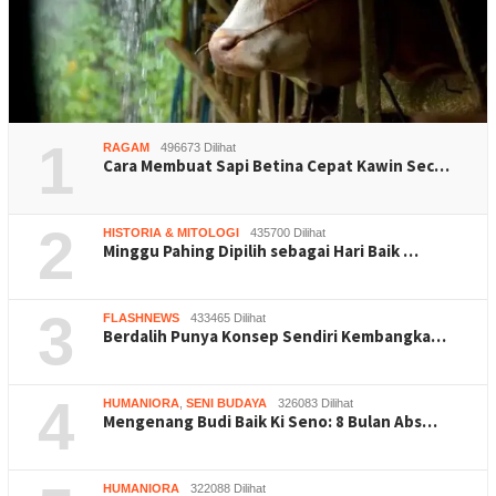
1
RAGAM
496673 Dilihat
Cara Membuat Sapi Betina Cepat Kawin Sec…
2
HISTORIA & MITOLOGI
435700 Dilihat
Minggu Pahing Dipilih sebagai Hari Baik …
3
FLASHNEWS
433465 Dilihat
Berdalih Punya Konsep Sendiri Kembangka…
4
HUMANIORA
,
SENI BUDAYA
326083 Dilihat
Mengenang Budi Baik Ki Seno: 8 Bulan Abs…
HUMANIORA
322088 Dilihat