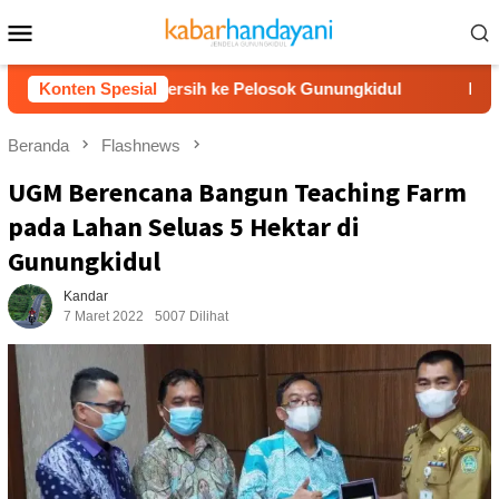
Loncat
Menu
ke
Mobile
konten
Liter Air Bersih ke Pelosok Gunungkidul
Konten Spesial
Pemkab Gunung
Beranda
Flashnews
UGM Berencana Bangun Teaching Farm
pada Lahan Seluas 5 Hektar di
Gunungkidul
Kandar
7 Maret 2022
5007 Dilihat