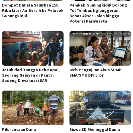
Dompet Dhuafa Salurkan 150
Pemkab Gunungkidul Dorong
Ribu Liter Air Bersih ke Pelosok
Tol Tembus Nglanggeran,
Gunungkidul
Bahas Akses Jalan hingga
Potensi Pariwisata
Jatuh dari Tangga Dek Kapal,
Web Pengajuan Akun SPMB
Seorang Nelayan di Pantai
SMA/SMK DIY Eror
Sadeng Dievakuasi SAR
Pilu! Jutaan Dana
Siswa SD Meninggal Dunia