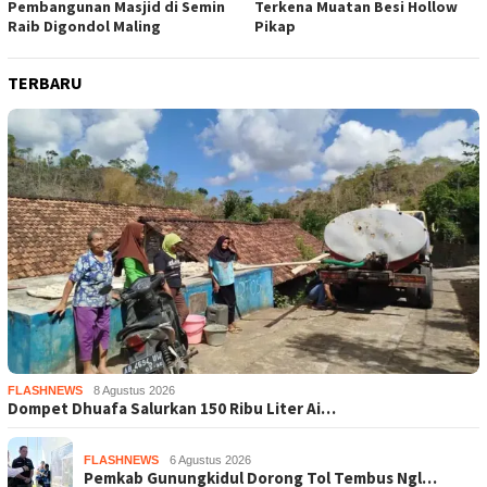
Pembangunan Masjid di Semin
Terkena Muatan Besi Hollow
Raib Digondol Maling
Pikap
TERBARU
FLASHNEWS
8 Agustus 2026
Dompet Dhuafa Salurkan 150 Ribu Liter Ai…
FLASHNEWS
6 Agustus 2026
Pemkab Gunungkidul Dorong Tol Tembus Ngl…