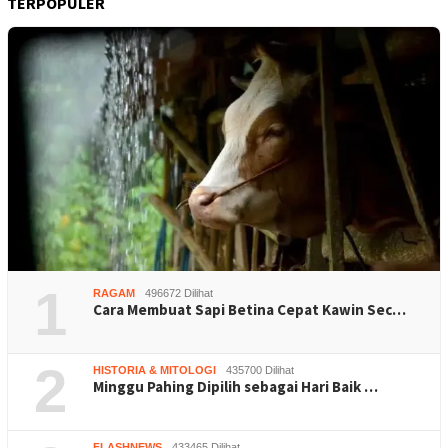
TERPOPULER
1
RAGAM
496672 Dilihat
Cara Membuat Sapi Betina Cepat Kawin Sec…
2
HISTORIA & MITOLOGI
435700 Dilihat
Minggu Pahing Dipilih sebagai Hari Baik …
FLASHNEWS
433465 Dilihat