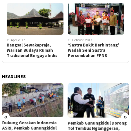
19 April 2017
19 Februari 2017
Bangsal Sewakapraja,
‘Sastra Bukit Berbintang’
Warisan Budaya Rumah
Wadah Seni Sastra
Tradisional Bergaya Indis
Persembahan FPNB
HEADLINES
«
»
Dukung Gerakan Indonesia
Pemkab Gunungkidul Dorong
ASRI, Pemkab Gunungkidul
Tol Tembus Nglanggeran,