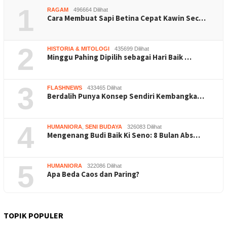
1
RAGAM
496664 Dilihat
Cara Membuat Sapi Betina Cepat Kawin Sec…
2
HISTORIA & MITOLOGI
435699 Dilihat
Minggu Pahing Dipilih sebagai Hari Baik …
3
FLASHNEWS
433465 Dilihat
Berdalih Punya Konsep Sendiri Kembangka…
4
HUMANIORA
,
SENI BUDAYA
326083 Dilihat
Mengenang Budi Baik Ki Seno: 8 Bulan Abs…
5
HUMANIORA
322086 Dilihat
Apa Beda Caos dan Paring?
TOPIK POPULER