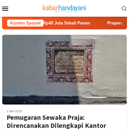
Loncat
Menu
ke
Mobile
konten
 Melon Untung Rp40 Juta Sekali Panen
Konten Spesial
Praperadilan Rau
1 Mei 2019
Pemugaran Sewaka Praja:
Direncanakan Dilengkapi Kantor