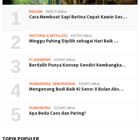
1
RAGAM
496673 Dilihat
Cara Membuat Sapi Betina Cepat Kawin Sec…
2
HISTORIA & MITOLOGI
435700 Dilihat
Minggu Pahing Dipilih sebagai Hari Baik …
3
FLASHNEWS
433465 Dilihat
Berdalih Punya Konsep Sendiri Kembangka…
4
HUMANIORA
,
SENI BUDAYA
326083 Dilihat
Mengenang Budi Baik Ki Seno: 8 Bulan Abs…
5
HUMANIORA
322088 Dilihat
Apa Beda Caos dan Paring?
TOPIK POPULER