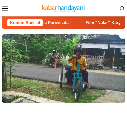
Loncat
Menu
ke
Mobile
konten
 hingga Potensi Pariwisata
Konten Spesial
Film “Nalar” Karya Guru SD