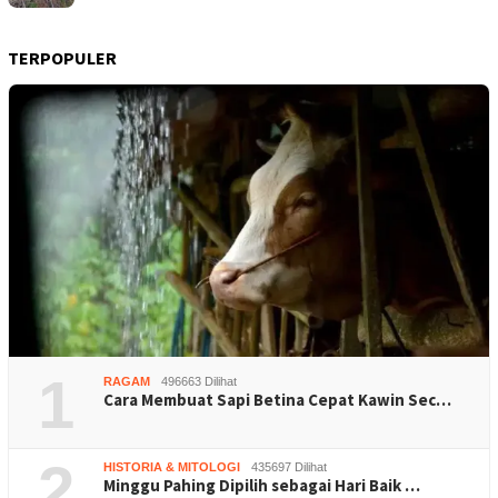
TERPOPULER
1
RAGAM
496663 Dilihat
Cara Membuat Sapi Betina Cepat Kawin Sec…
2
HISTORIA & MITOLOGI
435697 Dilihat
Minggu Pahing Dipilih sebagai Hari Baik …