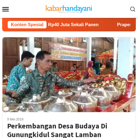
Loncat
Menu
ke
Mobile
konten
 Melon Untung Rp40 Juta Sekali Panen
Konten Spesial
Praperadilan Rau
9 Mei 2018
Perkembangan Desa Budaya Di
Gunungkidul Sangat Lamban