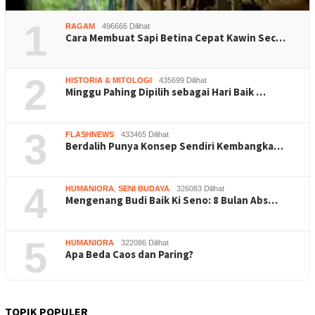
1
RAGAM
496666 Dilihat
Cara Membuat Sapi Betina Cepat Kawin Sec…
2
HISTORIA & MITOLOGI
435699 Dilihat
Minggu Pahing Dipilih sebagai Hari Baik …
3
FLASHNEWS
433465 Dilihat
Berdalih Punya Konsep Sendiri Kembangka…
4
HUMANIORA
,
SENI BUDAYA
326083 Dilihat
Mengenang Budi Baik Ki Seno: 8 Bulan Abs…
5
HUMANIORA
322086 Dilihat
Apa Beda Caos dan Paring?
TOPIK POPULER