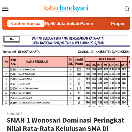
Loncat
Menu
ke
Mobile
konten
Melon Untung Rp40 Juta Sekali Panen
Konten Spesial
Praperadilan Rau
5 Mei 2018
SMAN 1 Wonosari Dominasi Peringkat
Nilai Rata-Rata Kelulusan SMA Di