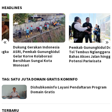
HEADLINES
«
»
Dukung Gerakan Indonesia
Pemkab Gunungkidul Dorong
ASRI, Pemkab Gunungkidul
Tol Tembus Nglanggeran,
Gelar Korve Kolaborasi
Bahas Akses Jalan hingga
Bersihkan Sungai Kota
Potensi Pariwisata
Wonosari
TAG:
SATU JUTA DOMAIN GRATIS KOMINFO
Dishubkominfo Layani Pendaftaran Program
Domain Gratis
TERBARU