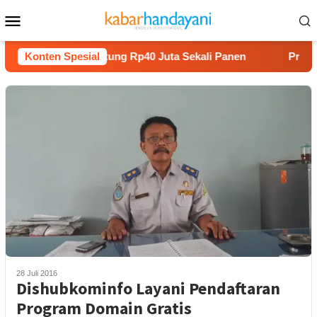
Loncat
Menu
ke
Mobile
konten
anam Melon Untung Rp40 Juta Sekali Panen
Konten Spesial
Praperadila
28 Juli 2016
Dishubkominfo Layani Pendaftaran
Program Domain Gratis