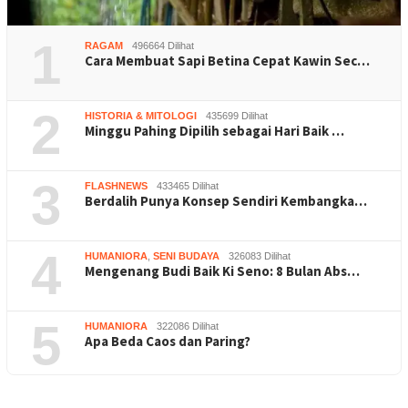
1
RAGAM
496664 Dilihat
Cara Membuat Sapi Betina Cepat Kawin Sec…
2
HISTORIA & MITOLOGI
435699 Dilihat
Minggu Pahing Dipilih sebagai Hari Baik …
3
FLASHNEWS
433465 Dilihat
Berdalih Punya Konsep Sendiri Kembangka…
4
HUMANIORA
,
SENI BUDAYA
326083 Dilihat
Mengenang Budi Baik Ki Seno: 8 Bulan Abs…
5
HUMANIORA
322086 Dilihat
Apa Beda Caos dan Paring?