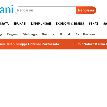
Pencarian
ISATA
EDUKASI
LINGKUNGAN
EKONOMI & BISNIS
SEHAT
SA
gi
Ragam
Olahraga
Nasional
Politik
Seni Budaya
gga Potensi Pariwisata
Film “Nalar” Karya Guru SD Ra