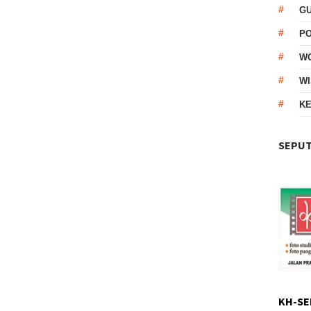
G
P
W
WI
KE
SEPUT
KH-SE