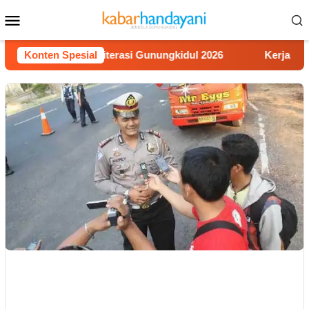
Loncat
Menu
ke
Mobile
konten
 Lomba Video Literasi Gunungkidul 2026
Konten Spesial
Kerja Buruh Ba