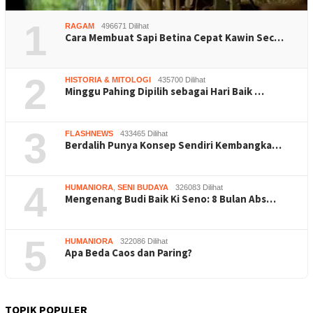
1
RAGAM
496671 Dilihat
Cara Membuat Sapi Betina Cepat Kawin Sec…
2
HISTORIA & MITOLOGI
435700 Dilihat
Minggu Pahing Dipilih sebagai Hari Baik …
3
FLASHNEWS
433465 Dilihat
Berdalih Punya Konsep Sendiri Kembangka…
4
HUMANIORA
,
SENI BUDAYA
326083 Dilihat
Mengenang Budi Baik Ki Seno: 8 Bulan Abs…
5
HUMANIORA
322086 Dilihat
Apa Beda Caos dan Paring?
TOPIK POPULER