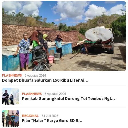
FLASHNEWS
8 Agustus 2026
Dompet Dhuafa Salurkan 150 Ribu Liter Ai…
FLASHNEWS
6 Agustus 2026
Pemkab Gunungkidul Dorong Tol Tembus Ngl…
REGIONAL
31 Juli 2026
Film “Nalar” Karya Guru SD R…