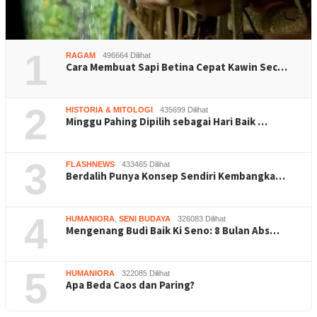
1
RAGAM
496664 Dilihat
Cara Membuat Sapi Betina Cepat Kawin Sec…
2
HISTORIA & MITOLOGI
435699 Dilihat
Minggu Pahing Dipilih sebagai Hari Baik …
3
FLASHNEWS
433465 Dilihat
Berdalih Punya Konsep Sendiri Kembangka…
4
HUMANIORA
,
SENI BUDAYA
326083 Dilihat
Mengenang Budi Baik Ki Seno: 8 Bulan Abs…
5
HUMANIORA
322085 Dilihat
Apa Beda Caos dan Paring?