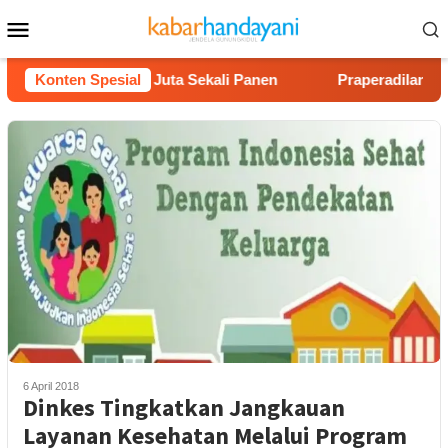
Loncat
Menu
ke
Mobile
konten
n Untung Rp40 Juta Sekali Panen
Konten Spesial
Praperadilan Raudi Ak
6 April 2018
Dinkes Tingkatkan Jangkauan
Layanan Kesehatan Melalui Program