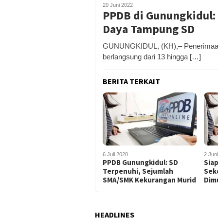
20 Juni 2022
PPDB di Gunungkidul:
Daya Tampung SD
GUNUNGKIDUL, (KH),– Penerimaan P
berlangsung dari 13 hingga […]
BERITA TERKAIT
6 Juli 2020
2 Jun
PPDB Gunungkidul: SD
Siap
Terpenuhi, Sejumlah
Sek
SMA/SMK Kekurangan Murid
Dimu
HEADLINES