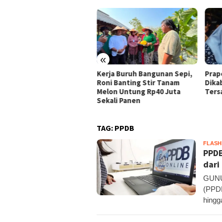
«
ja Buruh Bangunan Sepi,
Praperadilan Raudi Akmal
Domp
i Banting Stir Tanam
Dikabulkan, Status
Ribu 
on Untung Rp40 Juta
Tersangka Gugur
Pelo
ali Panen
TAG:
PPDB
FLAS
PPDB
dari
GUNU
(PPDB
hingg