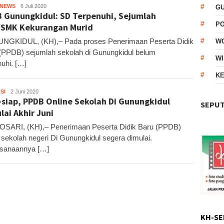
HNEWS
Kandar
6 Juli 2020
G
 Gunungkidul: SD Terpenuhi, Sejumlah
P
SMK Kekurangan Murid
GKIDUL, (KH),– Pada proses Penerimaan Peserta Didik
W
(PPDB) sejumlah sekolah di Gunungkidul belum
WI
nuhi. […]
KE
SI
Kandar
2 Juni 2020
-siap, PPDB Online Sekolah Di Gunungkidul
SEPUT
lai Akhir Juni
ARI, (KH),– Penerimaan Peserta Didik Baru (PPDB)
 sekolah negeri Di Gunungkidul segera dimulai.
sanaannya […]
KH-SE