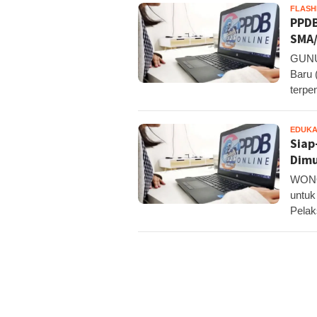
FLAS
PPDB
SMA/
GUNUN
Baru 
terpe
EDUKA
Siap
Dimu
WONOS
untuk
Pelak