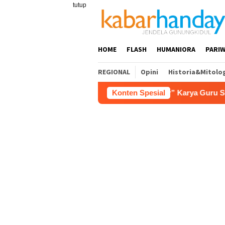
Loncat
tutup
ke
konten
HOME
FLASH
HUMANIORA
PARIW
REGIONAL
Opini
Historia&Mitolo
tensi Pariwisata
Film “Nalar” Karya Guru SD Raih Jua
Konten Spesial