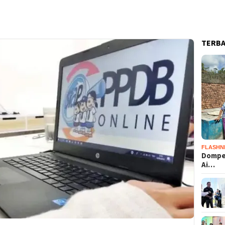
TERB
FLASHN
Dompet
Ai…