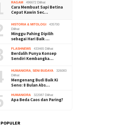
1
RAGAM
496672 Dilihat
Cara Membuat Sapi Betina
Cepat Kawin Sec…
2
HISTORIA & MITOLOGI
435700
Dilihat
Minggu Pahing Dipilih
sebagai Hari Baik …
Nalar” Karya Guru SD
Kerja Buruh Bangunan Sepi,
Prapera
uara 1 Lomba Video
Roni Banting Stir Tanam
Dikabul
3
FLASHNEWS
433465 Dilihat
si Gunungkidul 2026
Melon Untung Rp40 Juta
Tersang
Berdalih Punya Konsep
Sekali Panen
Sendiri Kembangka…
4
HUMANIORA
,
SENI BUDAYA
326083
Dilihat
Mengenang Budi Baik Ki
Seno: 8 Bulan Abs…
5
HUMANIORA
322087 Dilihat
Apa Beda Caos dan Paring?
 POPULER