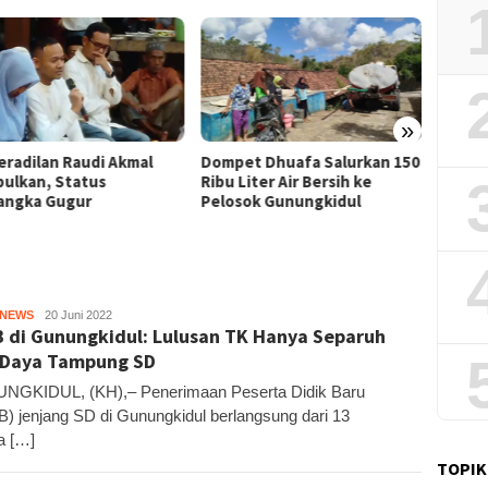
»
Film “
et Dhuafa Salurkan 150
Pemkab Gunungkidul Dorong
Raih J
Liter Air Bersih ke
Tol Tembus Nglanggeran,
Litera
sok Gunungkidul
Bahas Akses Jalan hingga
Potensi Pariwisata
HNEWS
Kandar
20 Juni 2022
 di Gunungkidul: Lulusan TK Hanya Separuh
 Daya Tampung SD
NGKIDUL, (KH),– Penerimaan Peserta Didik Baru
) jenjang SD di Gunungkidul berlangsung dari 13
a […]
TOPIK