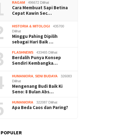
1
RAGAM
496672 Dilihat
Cara Membuat Sapi Betina
Cepat Kawin Sec…
2
HISTORIA & MITOLOGI
435700
Dilihat
Minggu Pahing Dipilih
sebagai Hari Baik …
3
FLASHNEWS
433465 Dilihat
Berdalih Punya Konsep
Sendiri Kembangka…
4
HUMANIORA
,
SENI BUDAYA
326083
Dilihat
Mengenang Budi Baik Ki
Seno: 8 Bulan Abs…
5
HUMANIORA
322087 Dilihat
Apa Beda Caos dan Paring?
 POPULER