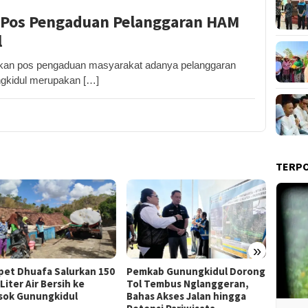
: Pos Pengaduan Pelanggaran HAM
l
n pos pengaduan masyarakat adanya pelanggaran
gkidul merupakan […]
TERP
»
Film “
et Dhuafa Salurkan 150
Pemkab Gunungkidul Dorong
Raih J
Liter Air Bersih ke
Tol Tembus Nglanggeran,
Litera
sok Gunungkidul
Bahas Akses Jalan hingga