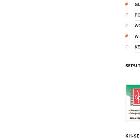
G
P
W
WI
KE
SEPUT
KH-SE