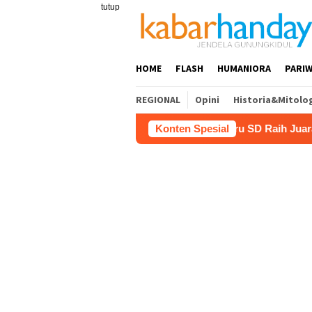
Loncat
tutup
ke
konten
HOME
FLASH
HUMANIORA
PARIW
REGIONAL
Opini
Historia&Mitolo
isata
Film “Nalar” Karya Guru SD Raih Juara 1 Lomba V
Konten Spesial