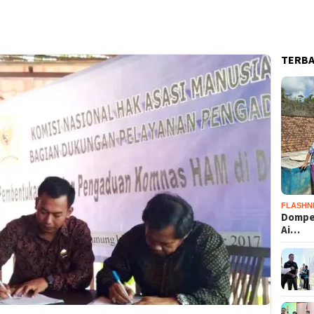
TERB
FLASHN
Dompet
Ai…