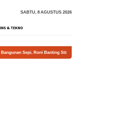
SABTU, 8 AGUSTUS 2026
INS & TEKNO
epi, Roni Banting Stir Tanam Melon Untung Rp40 Juta Sekali P