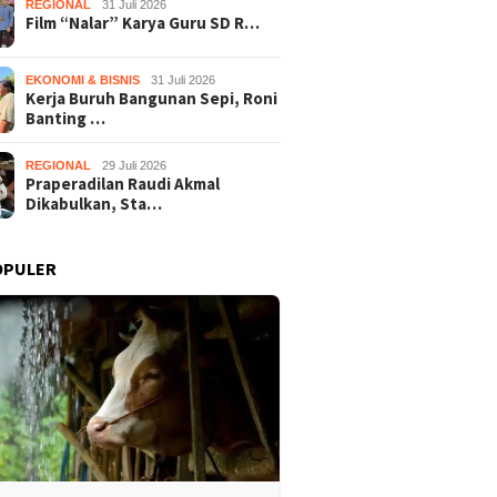
REGIONAL
31 Juli 2026
Film “Nalar” Karya Guru SD R…
EKONOMI & BISNIS
31 Juli 2026
Kerja Buruh Bangunan Sepi, Roni
Banting …
REGIONAL
29 Juli 2026
Praperadilan Raudi Akmal
Dikabulkan, Sta…
OPULER
Nalar” Karya Guru SD
Kerja Buruh Bangunan Sepi,
Prapera
uara 1 Lomba Video
Roni Banting Stir Tanam
Dikabul
si Gunungkidul 2026
Melon Untung Rp40 Juta
Tersang
Sekali Panen