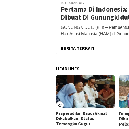
19 Oktober 2017
Pertama Di Indonesia
Dibuat Di Gunungkidu
GUNUNGKIDUL, (KH),– Pembentuka
Hak Asasi Manusia (HAM) di Gunun
BERITA TERKAIT
HEADLINES
«
ja Buruh Bangunan Sepi,
Praperadilan Raudi Akmal
Domp
i Banting Stir Tanam
Dikabulkan, Status
Ribu 
on Untung Rp40 Juta
Tersangka Gugur
Pelo
ali Panen