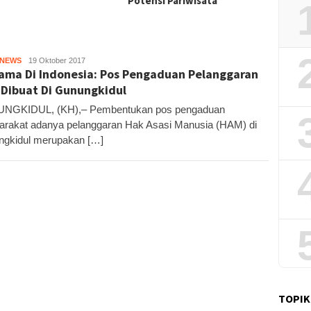
Potensi Pariwisata
HNEWS
Kandar
19 Oktober 2017
ama Di Indonesia: Pos Pengaduan Pelanggaran
Dibuat Di Gunungkidul
NGKIDUL, (KH),– Pembentukan pos pengaduan
rakat adanya pelanggaran Hak Asasi Manusia (HAM) di
gkidul merupakan […]
TOPIK