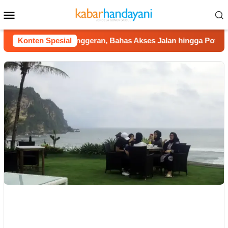
Loncat
Menu
ke
Mobile
konten
Tembus Nglanggeran, Bahas Akses Jalan hingga Potensi Pariw
Konten Spesial