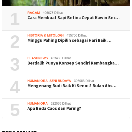
1
RAGAM
496673 Dilihat
Cara Membuat Sapi Betina Cepat Kawin Sec…
2
HISTORIA & MITOLOGI
435700 Dilihat
Minggu Pahing Dipilih sebagai Hari Baik …
3
FLASHNEWS
433465 Dilihat
Berdalih Punya Konsep Sendiri Kembangka…
4
HUMANIORA
,
SENI BUDAYA
326083 Dilihat
Mengenang Budi Baik Ki Seno: 8 Bulan Abs…
5
HUMANIORA
322088 Dilihat
Apa Beda Caos dan Paring?