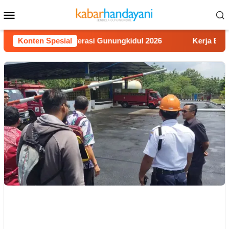
Loncat
Menu
ke
Mobile
konten
Lomba Video Literasi Gunungkidul 2026
Konten Spesial
Kerja Buruh Ban