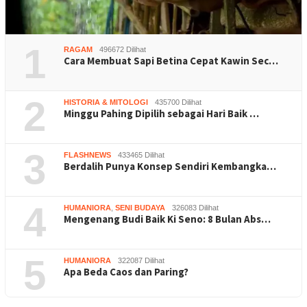
1
RAGAM
496672 Dilihat
Cara Membuat Sapi Betina Cepat Kawin Sec…
2
HISTORIA & MITOLOGI
435700 Dilihat
Minggu Pahing Dipilih sebagai Hari Baik …
3
FLASHNEWS
433465 Dilihat
Berdalih Punya Konsep Sendiri Kembangka…
4
HUMANIORA
,
SENI BUDAYA
326083 Dilihat
Mengenang Budi Baik Ki Seno: 8 Bulan Abs…
5
HUMANIORA
322087 Dilihat
Apa Beda Caos dan Paring?