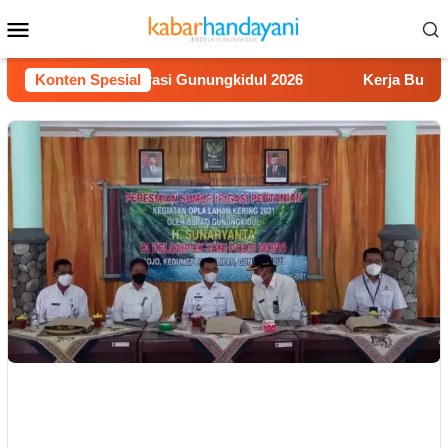
Loncat
Menu
ke
Mobile
konten
ba Video Literasi Gunungkidul 2026
Konten Spesial
Kerja Buruh Bangun