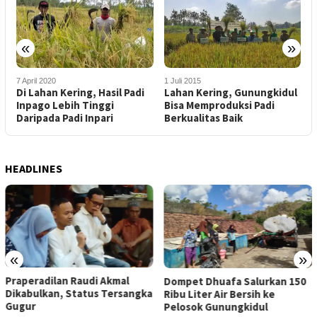
«
»
7 April 2020
1 Juli 2015
6
Di Lahan Kering, Hasil Padi
Lahan Kering, Gunungkidul
O
Inpago Lebih Tinggi
Bisa Memproduksi Padi
G
Daripada Padi Inpari
Berkualitas Baik
D
HEADLINES
«
»
Praperadilan Raudi Akmal
Dompet Dhuafa Salurkan 150
Dikabulkan, Status Tersangka
Ribu Liter Air Bersih ke
Gugur
Pelosok Gunungkidul