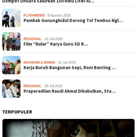
Dompet Dhuafa Salurkan 150 Ribu Liter Ai…
FLASHNEWS
6 Agustus 2026
Pemkab Gunungkidul Dorong Tol Tembus Ngl…
REGIONAL
31 Juli 2026
Film “Nalar” Karya Guru SD R…
EKONOMI & BISNIS
31 Juli 2026
Kerja Buruh Bangunan Sepi, Roni Banting …
REGIONAL
29 Juli 2026
Praperadilan Raudi Akmal Dikabulkan, Sta…
TERPOPULER