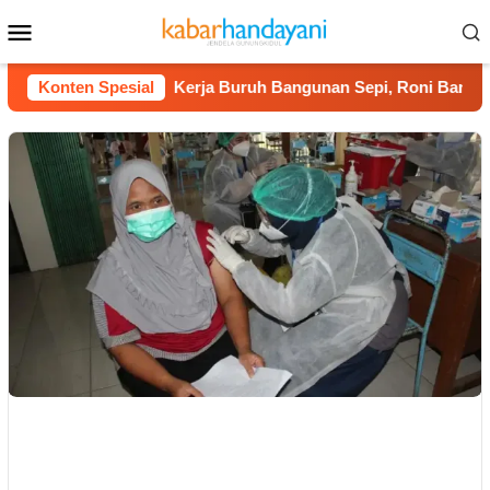
Loncat
Menu
ke
Mobile
konten
l 2026
Konten Spesial
Kerja Buruh Bangunan Sepi, Roni Banting Stir T