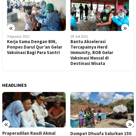
«
»
2
3 Agustus 2021
28 Juli 2021
U
Kerja Sama Dengan BIN,
Bantu Akselerasi
D
Ponpes Darul Qur’an Gelar
Tercapainya Herd
D
Vaksinasi Bagi Para Santri
Immunity, BOB Gelar
Vaksinasi Massal di
Destinasi Wisata
HEADLINES
«
»
Praperadilan Raudi Akmal
Dompet Dhuafa Salurkan 150