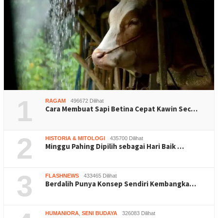
1
RAGAM
496672 Dilihat
Cara Membuat Sapi Betina Cepat Kawin Sec…
2
HISTORIA & MITOLOGI
435700 Dilihat
Minggu Pahing Dipilih sebagai Hari Baik …
3
FLASHNEWS
433465 Dilihat
Berdalih Punya Konsep Sendiri Kembangka…
HUMANIORA
,
SENI BUDAYA
326083 Dilihat