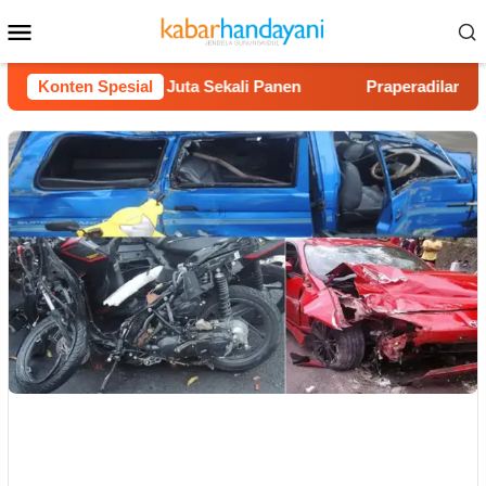
Loncat
Menu
ke
Mobile
konten
n Untung Rp40 Juta Sekali Panen
Konten Spesial
Praperadilan Raudi Ak