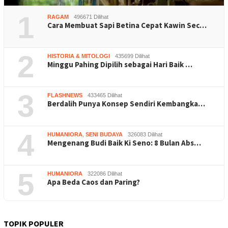
1
RAGAM
496671 Dilihat
Cara Membuat Sapi Betina Cepat Kawin Sec…
2
HISTORIA & MITOLOGI
435699 Dilihat
Minggu Pahing Dipilih sebagai Hari Baik …
3
FLASHNEWS
433465 Dilihat
Berdalih Punya Konsep Sendiri Kembangka…
4
HUMANIORA
,
SENI BUDAYA
326083 Dilihat
Mengenang Budi Baik Ki Seno: 8 Bulan Abs…
5
HUMANIORA
322086 Dilihat
Apa Beda Caos dan Paring?
TOPIK POPULER