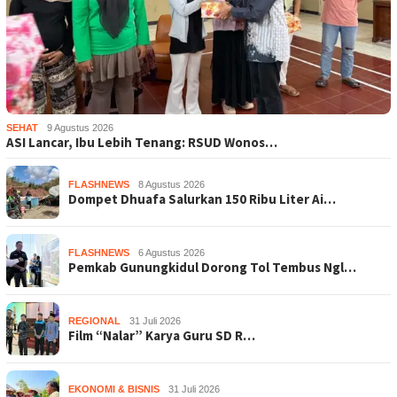
SEHAT
9 Agustus 2026
ASI Lancar, Ibu Lebih Tenang: RSUD Wonos…
FLASHNEWS
8 Agustus 2026
Dompet Dhuafa Salurkan 150 Ribu Liter Ai…
FLASHNEWS
6 Agustus 2026
Pemkab Gunungkidul Dorong Tol Tembus Ngl…
REGIONAL
31 Juli 2026
Film “Nalar” Karya Guru SD R…
EKONOMI & BISNIS
31 Juli 2026