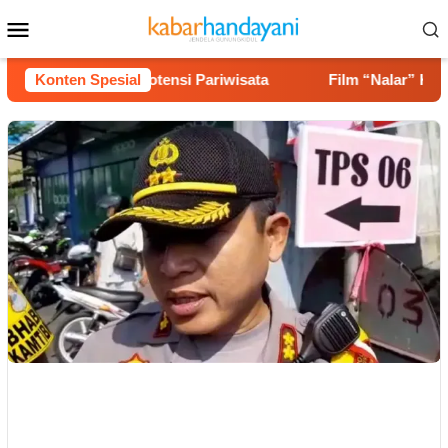
Loncat
Menu
ke
Mobile
konten
an hingga Potensi Pariwisata
Konten Spesial
Film “Nalar” Karya Guru