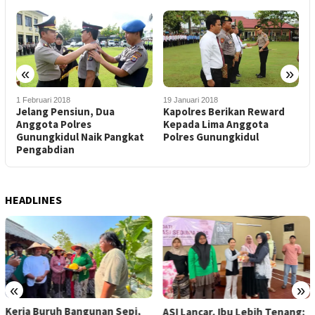
«
»
1 Februari 2018
19 Januari 2018
3
Jelang Pensiun, Dua
Kapolres Berikan Reward
S
n
Anggota Polres
Kepada Lima Anggota
S
Gunungkidul Naik Pangkat
Polres Gunungkidul
T
Pengabdian
HEADLINES
«
»
Kerja Buruh Bangunan Sepi,
ASI Lancar, Ibu Lebih Tenang: