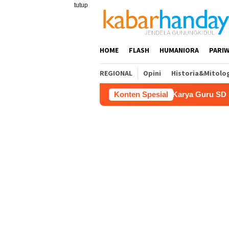
Loncat
tutup
ke
konten
HOME
FLASH
HUMANIORA
PARIW
REGIONAL
Opini
Historia&Mitolo
i Pariwisata
Film “Nalar” Karya Guru SD Raih Juara 1
Konten Spesial