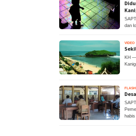
Didu
Kani
SAPTO
dan l
VIDEO
Seki
KH — 
Kanig
FLAS
Desa
SAPTO
Pemer
habis