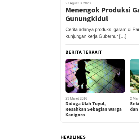
27 Agustus 2020
Menengok Produksi Ga
Gunungkidul
Cerita adanya produksi garam di Pan
kunjungan kerja Gubernur […]
BERITA TERKAIT
23 Maret 2016
2 Mar
Diduga Ulah Tuyul,
Sek
Resahkan Sebagian Warga
dan
Kanigoro
HEADLINES