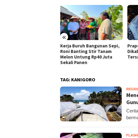
«
ja Buruh Bangunan Sepi,
Praperadilan Raudi Akmal
Domp
i Banting Stir Tanam
Dikabulkan, Status
Ribu 
on Untung Rp40 Juta
Tersangka Gugur
Pelo
ali Panen
TAG:
KANIGORO
REGIO
Mene
Gunu
Cerit
bermu
FLAS