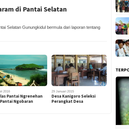
ram di Pantai Selatan
tai Selatan Gunungkidul bermula dari laporan tentang
TERP
et 2016
29 Januari 2015
ilas Pantai Ngrenehan
Desa Kanigoro Seleksi
 Pantai Ngobaran
Perangkat Desa