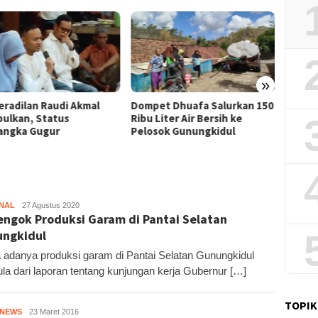
»
Film “
et Dhuafa Salurkan 150
Pemkab Gunungkidul Dorong
Raih J
Liter Air Bersih ke
Tol Tembus Nglanggeran,
Litera
sok Gunungkidul
Bahas Akses Jalan hingga
Potensi Pariwisata
NAL
KH6
27 Agustus 2020
ngok Produksi Garam di Pantai Selatan
ngkidul
a adanya produksi garam di Pantai Selatan Gunungkidul
la dari laporan tentang kunjungan kerja Gubernur […]
TOPIK
HNEWS
Kandar
23 Maret 2016