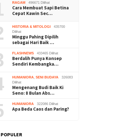
1
RAGAM
496671 Dilihat
Cara Membuat Sapi Betina
Cepat Kawin Sec…
2
HISTORIA & MITOLOGI
435700
Dilihat
Minggu Pahing Dipilih
sebagai Hari Baik …
Nalar” Karya Guru SD
Kerja Buruh Bangunan Sepi,
Prapera
uara 1 Lomba Video
Roni Banting Stir Tanam
Dikabul
3
FLASHNEWS
433465 Dilihat
si Gunungkidul 2026
Melon Untung Rp40 Juta
Tersang
Berdalih Punya Konsep
Sekali Panen
Sendiri Kembangka…
4
HUMANIORA
,
SENI BUDAYA
326083
Dilihat
Mengenang Budi Baik Ki
Seno: 8 Bulan Abs…
5
HUMANIORA
322086 Dilihat
Apa Beda Caos dan Paring?
 POPULER