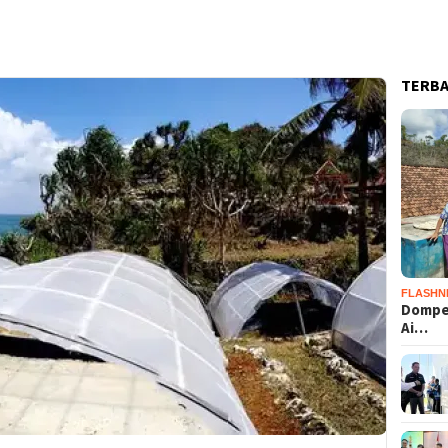
TERB
FLASHN
Dompet
Ai…