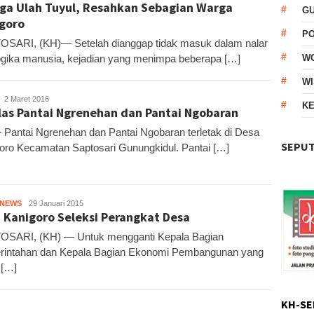
ga Ulah Tuyul, Resahkan Sebagian Warga
G
goro
P
SARI, (KH)— Setelah dianggap tidak masuk dalam nalar
ogika manusia, kejadian yang menimpa beberapa […]
W
WI
KH1
2 Maret 2016
KE
las Pantai Ngrenehan dan Pantai Ngobaran
Pantai Ngrenehan dan Pantai Ngobaran terletak di Desa
SEPUT
oro Kecamatan Saptosari Gunungkidul. Pantai […]
HNEWS
KH
29 Januari 2015
 Kanigoro Seleksi Perangkat Desa
SARI, (KH) — Untuk mengganti Kepala Bagian
intahan dan Kepala Bagian Ekonomi Pembangunan yang
 […]
KH-SE