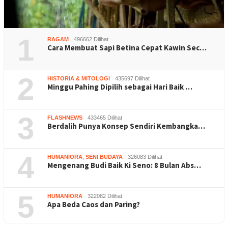
1
RAGAM
496662 Dilihat
Cara Membuat Sapi Betina Cepat Kawin Sec…
2
HISTORIA & MITOLOGI
435697 Dilihat
Minggu Pahing Dipilih sebagai Hari Baik …
3
FLASHNEWS
433465 Dilihat
Berdalih Punya Konsep Sendiri Kembangka…
4
HUMANIORA
,
SENI BUDAYA
326083 Dilihat
Mengenang Budi Baik Ki Seno: 8 Bulan Abs…
5
HUMANIORA
322082 Dilihat
Apa Beda Caos dan Paring?