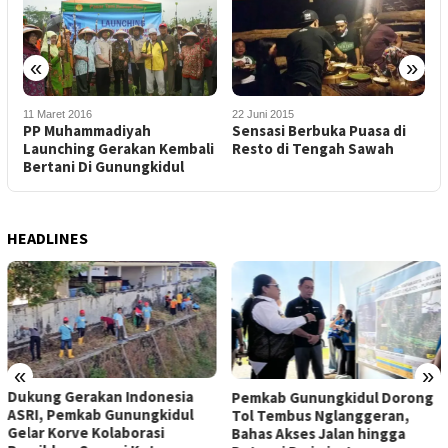
«
»
11 Maret 2016
22 Juni 2015
1
PP Muhammadiyah
Sensasi Berbuka Puasa di
P
Launching Gerakan Kembali
Resto di Tengah Sawah
S
Bertani Di Gunungkidul
T
HEADLINES
«
»
Dukung Gerakan Indonesia
Pemkab Gunungkidul Dorong
ASRI, Pemkab Gunungkidul
Tol Tembus Nglanggeran,
Gelar Korve Kolaborasi
Bahas Akses Jalan hingga