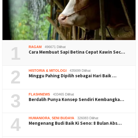
1
RAGAM
496671 Dilihat
Cara Membuat Sapi Betina Cepat Kawin Sec…
2
HISTORIA & MITOLOGI
435699 Dilihat
Minggu Pahing Dipilih sebagai Hari Baik …
3
FLASHNEWS
433465 Dilihat
Berdalih Punya Konsep Sendiri Kembangka…
4
HUMANIORA
,
SENI BUDAYA
326083 Dilihat
Mengenang Budi Baik Ki Seno: 8 Bulan Abs…