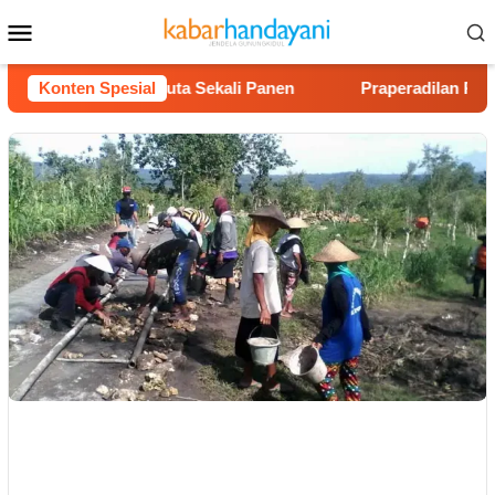
Loncat
Menu
ke
Mobile
konten
ntung Rp40 Juta Sekali Panen
Konten Spesial
Praperadilan Raudi Akmal