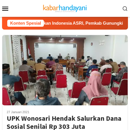
Loncat
Menu
ke
Mobile
konten
Dukung Gerakan Indonesia ASRI, Pemkab Gunungkidul Gelar 
Konten Spesial
27 Januari 2021
UPK Wonosari Hendak Salurkan Dana
Sosial Senilai Rp 303 Juta