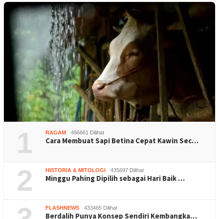
1
RAGAM
496661 Dilihat
Cara Membuat Sapi Betina Cepat Kawin Sec…
2
HISTORIA & MITOLOGI
435697 Dilihat
Minggu Pahing Dipilih sebagai Hari Baik …
3
FLASHNEWS
433465 Dilihat
Berdalih Punya Konsep Sendiri Kembangka…