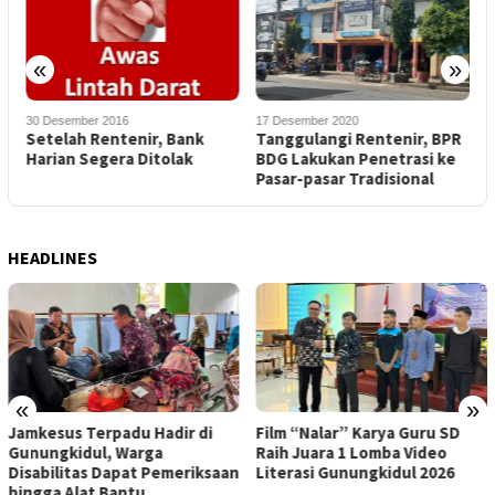
«
»
30 Desember 2016
17 Desember 2020
1
Setelah Rentenir, Bank
Tanggulangi Rentenir, BPR
1
Harian Segera Ditolak
BDG Lakukan Penetrasi ke
K
Pasar-pasar Tradisional
B
HEADLINES
«
»
Jamkesus Terpadu Hadir di
Film “Nalar” Karya Guru SD
Gunungkidul, Warga
Raih Juara 1 Lomba Video
Disabilitas Dapat Pemeriksaan
Literasi Gunungkidul 2026
hingga Alat Bantu